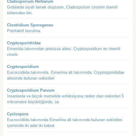
Cladosporium Herbarum
Gıdalarda siyah benek oluşturan, Cladosporium cinsinin önemli
türlerinden biri.
Clostridium Sporogenes
Pütrifaktif bozulma.
Cryptosporidiidae
Eimeriida takımından protozoa ailesi. Cryptosporidium en önemli
cinstir.
Cryptosporidium
Eucoccidiida takımında, Eimeriina alt takımında, Cryptosporidiidae
ailesinde bulunan ookistleri
Cryptosporidium Parvum
İnsanlarda ve birçok memelide enfeksiyona neden olan ookistleri 5
mikrometre büyüklüğünde, se
Cyclospora
Eucoccidiida takımında Eimeriina alt takımında bulunan ookistleri
içerisinde iki adet iki kabuk