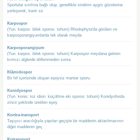
Sporlular sınıfına bağlı olup, genellikle sindirim aygıtı gözelerine
yerleşerek, kanlı sü
Karpospor
(Yun. karpos: bilek sporos: tohum) Rhodophyta'da görülen ve
karposporangiyumlarda tek olarak meyda
Karposporangiyum
(Yun. karpos: bilek sporos: tohum) Karpospor meydana getiren
kırmızı alglerde döllenmeden sonra
Klâmidospor
Bir hif içerisinde oluşan eşeysiz mantar sporu.
Konidyospor
(Yun. konis: toz idion: küçültme eki sporos: tohum) Konidyoforda
zincir şeklinde üretilen eşey
Kontra-transport
Taşıyıcı aracılığıyla yapılan geçişte bir maddenin aktarılmasının
diğer maddenin geç
Kotransport