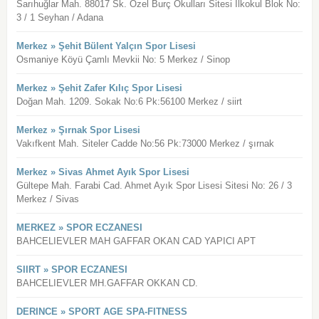
Sarıhuğlar Mah. 88017 Sk. Özel Burç Okulları Sitesi İlkokul Blok No:
3 / 1 Seyhan / Adana
Merkez » Şehit Bülent Yalçın Spor Lisesi
Osmaniye Köyü Çamlı Mevkii No: 5 Merkez / Sinop
Merkez » Şehit Zafer Kılıç Spor Lisesi
Doğan Mah. 1209. Sokak No:6 Pk:56100 Merkez / siirt
Merkez » Şırnak Spor Lisesi
Vakıfkent Mah. Siteler Cadde No:56 Pk:73000 Merkez / şırnak
Merkez » Sivas Ahmet Ayık Spor Lisesi
Gültepe Mah. Farabi Cad. Ahmet Ayık Spor Lisesi Sitesi No: 26 / 3
Merkez / Sivas
MERKEZ » SPOR ECZANESI
BAHCELIEVLER MAH GAFFAR OKAN CAD YAPICI APT
SIIRT » SPOR ECZANESI
BAHCELIEVLER MH.GAFFAR OKKAN CD.
DERINCE » SPORT AGE SPA-FITNESS