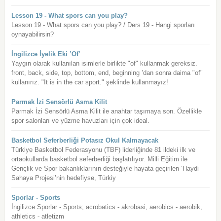
Lesson 19 - What spors can you play?
Lesson 19 - What spors can you play? / Ders 19 - Hangi sporları
oynayabilirsin?
İngilizce İyelik Eki ’Of’
Yaygın olarak kullanılan isimlerle birlikte "of" kullanmak gereksiz.
front, back, side, top, bottom, end, beginning ’dan sonra daima "of"
kullanırız. "It is in the car sport." şeklinde kullanmayız!
Parmak İzi Sensörlü Asma Kilit
Parmak İzi Sensörlü Asma Kilit ile anahtar taşımaya son. Özellikle
spor salonları ve yüzme havuzları için çok ideal.
Basketbol Seferberliği Potasız Okul Kalmayacak
Türkiye Basketbol Federasyonu (TBF) liderliğinde 81 ildeki ilk ve
ortaokullarda basketbol seferberliği başlatılıyor. Milli Eğitim ile
Gençlik ve Spor bakanlıklarının desteğiyle hayata geçirilen ‘Haydi
Sahaya Projesi’nin hedefiyse, Türkiy
Sporlar - Sports
İngilizce Sporlar - Sports; acrobatics - akrobasi, aerobics - aerobik,
athletics - atletizm