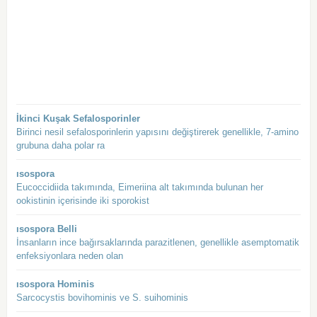
İkinci Kuşak Sefalosporinler
Birinci nesil sefalosporinlerin yapısını değiştirerek genellikle, 7-amino
grubuna daha polar ra
ısospora
Eucoccidiida takımında, Eimeriina alt takımında bulunan her
ookistinin içerisinde iki sporokist
ısospora Belli
İnsanların ince bağırsaklarında parazitlenen, genellikle asemptomatik
enfeksiyonlara neden olan
ısospora Hominis
Sarcocystis bovihominis ve S. suihominis