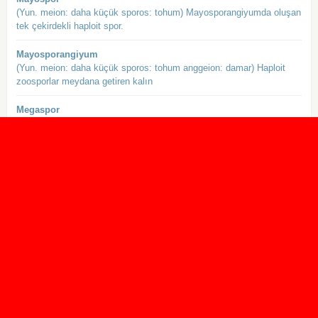
(Yun. meion: daha küçük sporos: tohum) Mayosporangiyumda oluşan
tek çekirdekli haploit spor.
Mayosporangiyum
(Yun. meion: daha küçük sporos: tohum anggeion: damar) Haploit
zoosporlar meydana getiren kalın
Megaspor
(Yun. megas: büyük sporos: tohum makros: büyük)
Makrosporangiyumlarda meydana gelen büyük ve d
Megasporofil
(Yun. megas: büyük sporos: tohum phyllon: yaprak makros: büyük)
Makrosporangiyumları taşıyan
Megasporogenez
(Yun. megas: büyük makros: büyük sporos: tohum genesis: soy)
Megaspor ana hücresinin mayoz böl
Microsporea
Microspora şubesinde bulunan, Minisporida ve Microsporida
takımlarını içeren parazitik protozoa