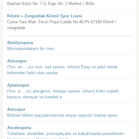
Başhan Köyü No: 7 İç Kapı No: 2 Merkez / Bitlis
Kilimli » Zonguldak Kilimli Spor Lisesi
Cuma Yanı Mah. Fevzi Paşa Cadde No:40 Pk:67150 Kilimli /
zonguldak
Amblyospora
Microsporidiaların bir cinsi.
Anizospor
(Yun. an: ...sız isos: eşit sporos: tohum) Eşey ve şekil olarak
birbirinden farklı olan sporlar
Aplanospor
(Yun. a: ...sız plangktos: dolaşan sporos: tohum) Kalın çeperli,
kamçısı olmayan ve hareket e
Artrospor
Bölmeli hiflerin parçalanmasıyla oluşan eşeysiz mantar sporu.
Ascetospora
Türbelalar, annelidler, yumuşakçalar ve kabuklularda parazitlenen