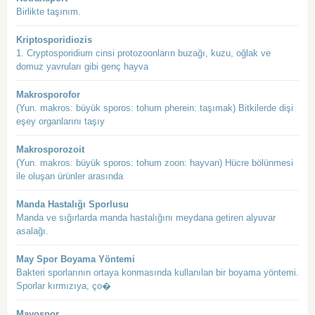
Birlikte taşınım.
Kriptosporidiozis
1. Cryptosporidium cinsi protozoonların buzağı, kuzu, oğlak ve
domuz yavruları gibi genç hayva
Makrosporofor
(Yun. makros: büyük sporos: tohum pherein: taşımak) Bitkilerde dişi
eşey organlarını taşıy
Makrosporozoit
(Yun. makros: büyük sporos: tohum zoon: hayvan) Hücre bölünmesi
ile oluşan ürünler arasında
Manda Hastalığı Sporlusu
Manda ve sığırlarda manda hastalığını meydana getiren alyuvar
asalağı.
May Spor Boyama Yöntemi
Bakteri sporlarının ortaya konmasında kullanılan bir boyama yöntemi.
Sporlar kırmızıya, ço�
Mayospor