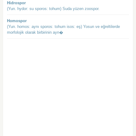
Hidrospor
(Yun. hydor: su sporos: tohum) Suda yüzen zoospor.
Homospor
(Yun. homos: aynı sporos: tohum isos: eş) Yosun ve eğreltilerde
morfolojik olarak birbirinin ayn�