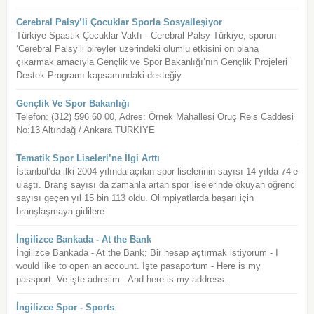
Cerebral Palsy’li Çocuklar Sporla Sosyalleşiyor
Türkiye Spastik Çocuklar Vakfı - Cerebral Palsy Türkiye, sporun
‘Cerebral Palsy’li bireyler üzerindeki olumlu etkisini ön plana
çıkarmak amacıyla Gençlik ve Spor Bakanlığı’nın Gençlik Projeleri
Destek Programı kapsamındaki desteğiy
Gençlik Ve Spor Bakanlığı
Telefon: (312) 596 60 00, Adres: Örnek Mahallesi Oruç Reis Caddesi
No:13 Altındağ / Ankara TÜRKİYE
Tematik Spor Liseleri’ne İlgi Arttı
İstanbul’da ilki 2004 yılında açılan spor liselerinin sayısı 14 yılda 74’e
ulaştı. Branş sayısı da zamanla artan spor liselerinde okuyan öğrenci
sayısı geçen yıl 15 bin 113 oldu. Olimpiyatlarda başarı için
branşlaşmaya gidilere
İngilizce Bankada - At the Bank
İngilizce Bankada - At the Bank; Bir hesap açtırmak istiyorum - I
would like to open an account. İşte pasaportum - Here is my
passport. Ve işte adresim - And here is my address.
İngilizce Spor - Sports