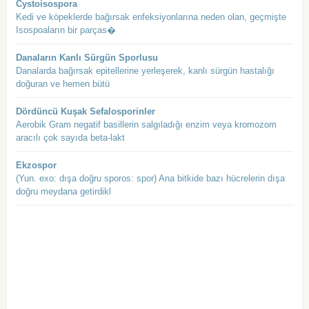
Cystoisospora
Kedi ve köpeklerde bağırsak enfeksiyonlarına neden olan, geçmişte
Isospoaların bir parças�
Danaların Kanlı Sürgün Sporlusu
Danalarda bağırsak epitellerine yerleşerek, kanlı sürgün hastalığı
doğuran ve hemen bütü
Dördüncü Kuşak Sefalosporinler
Aerobik Gram negatif basillerin salgıladığı enzim veya kromozom
aracılı çok sayıda beta-lakt
Ekzospor
(Yun. exo: dışa doğru sporos: spor) Ana bitkide bazı hücrelerin dışa
doğru meydana getirdikl