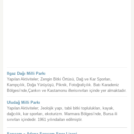
Ilgaz Dağı Milli Parkı
Yapılan Aktiviteler; Zengin Bitki Örtüsü, Dağ ve Kar Sporları,
Kampçılık, Doğa Yürüyüşü, Piknik, Fotoğrafçılık. Batı Karadeniz
Bölgesi’nde,Çankırı ve Kastamonu illerisınırları içinde yer almaktadır.
Uludağ Milli Parkı
Yapılan Aktiviteler; Jeolojik yapı, tabii bitki toplulukları, kayak,
dağcılık, kar sporları, ekoturizm. Marmara Bölgesi’nde, Bursa ili
sınırları içindedir. 1961 yılındailan edilmiştir.
Sarıçam » Adana Sarıçam Spor Lisesi