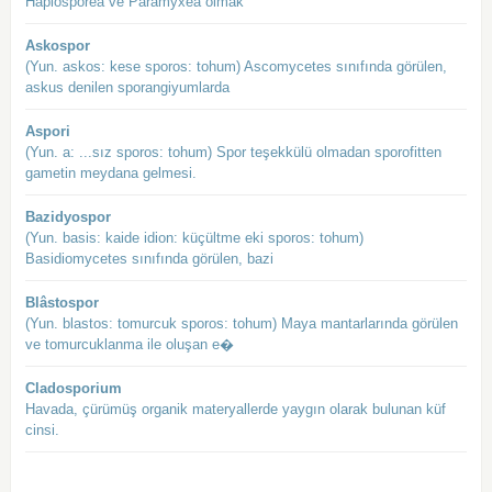
Haplosporea ve Paramyxea olmak
Askospor
(Yun. askos: kese sporos: tohum) Ascomycetes sınıfında görülen,
askus denilen sporangiyumlarda
Aspori
(Yun. a: ...sız sporos: tohum) Spor teşekkülü olmadan sporofitten
gametin meydana gelmesi.
Bazidyospor
(Yun. basis: kaide idion: küçültme eki sporos: tohum)
Basidiomycetes sınıfında görülen, bazi
Blâstospor
(Yun. blastos: tomurcuk sporos: tohum) Maya mantarlarında görülen
ve tomurcuklanma ile oluşan e�
Cladosporium
Havada, çürümüş organik materyallerde yaygın olarak bulunan küf
cinsi.