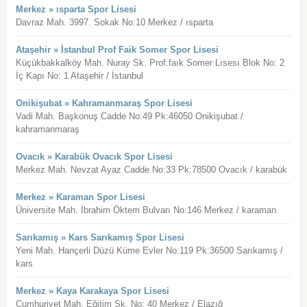
Merkez » ısparta Spor Lisesi
Davraz Mah. 3997. Sokak No:10 Merkez / ısparta
Ataşehir » İstanbul Prof Faik Somer Spor Lisesi
Küçükbakkalköy Mah. Nuray Sk. Prof.faık Somer Lısesı Blok No: 2
İç Kapı No: 1 Ataşehir / İstanbul
Onikişubat » Kahramanmaraş Spor Lisesi
Vadi Mah. Başkonuş Cadde No:49 Pk:46050 Onikişubat /
kahramanmaraş
Ovacık » Karabük Ovacık Spor Lisesi
Merkez Mah. Nevzat Ayaz Cadde No:33 Pk:78500 Ovacık / karabük
Merkez » Karaman Spor Lisesi
Üniversite Mah. İbrahim Öktem Bulvarı No:146 Merkez / karaman
Sarıkamış » Kars Sarıkamış Spor Lisesi
Yeni Mah. Hançerli Düzü Küme Evler No:119 Pk:36500 Sarıkamış /
kars
Merkez » Kaya Karakaya Spor Lisesi
Cumhuriyet Mah. Eğitim Sk. No: 40 Merkez / Elazığ