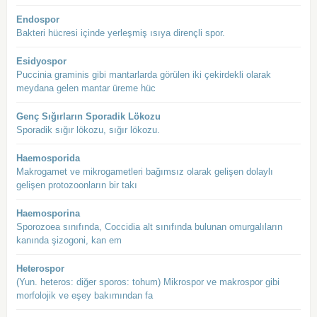
Endospor
Bakteri hücresi içinde yerleşmiş ısıya dirençli spor.
Esidyospor
Puccinia graminis gibi mantarlarda görülen iki çekirdekli olarak
meydana gelen mantar üreme hüc
Genç Sığırların Sporadik Lökozu
Sporadik sığır lökozu, sığır lökozu.
Haemosporida
Makrogamet ve mikrogametleri bağımsız olarak gelişen dolaylı
gelişen protozoonların bir takı
Haemosporina
Sporozoea sınıfında, Coccidia alt sınıfında bulunan omurgalıların
kanında şizogoni, kan em
Heterospor
(Yun. heteros: diğer sporos: tohum) Mikrospor ve makrospor gibi
morfolojik ve eşey bakımından fa