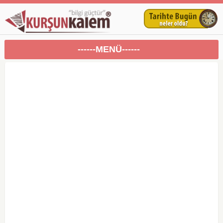
------MENÜ------