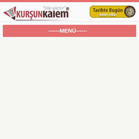
------MENÜ------