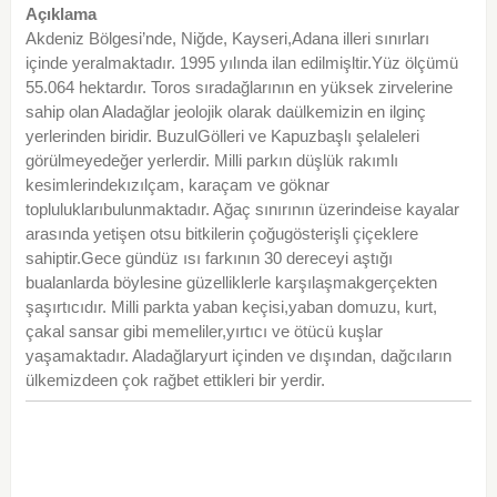
Açıklama
Akdeniz Bölgesi’nde, Niğde, Kayseri,Adana illeri sınırları
içinde yeralmaktadır. 1995 yılında ilan edilmişltir.Yüz ölçümü
55.064 hektardır. Toros sıradağlarının en yüksek zirvelerine
sahip olan Aladağlar jeolojik olarak daülkemizin en ilginç
yerlerinden biridir. BuzulGölleri ve Kapuzbaşlı şelaleleri
görülmeyedeğer yerlerdir. Milli parkın düşlük rakımlı
kesimlerindekızılçam, karaçam ve göknar
topluluklarıbulunmaktadır. Ağaç sınırının üzerindeise kayalar
arasında yetişen otsu bitkilerin çoğugösterişli çiçeklere
sahiptir.Gece gündüz ısı farkının 30 dereceyi aştığı
bualanlarda böylesine güzelliklerle karşılaşmakgerçekten
şaşırtıcıdır. Milli parkta yaban keçisi,yaban domuzu, kurt,
çakal sansar gibi memeliler,yırtıcı ve ötücü kuşlar
yaşamaktadır. Aladağlaryurt içinden ve dışından, dağcıların
ülkemizdeen çok rağbet ettikleri bir yerdir.