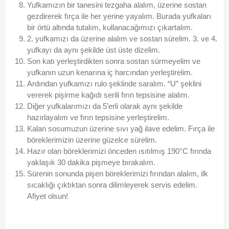
Yufkamızın bir tanesini tezgaha alalım, üzerine sostan
gezdirerek fırça ile her yerine yayalım. Burada yufkaları
bir örtü altında tutalım, kullanacağımızı çıkartalım.
2. yufkamızı da üzerine alalım ve sostan sürelim. 3. ve 4.
yufkayı da aynı şekilde üst üste dizelim.
Son katı yerleştirdikten sonra sostan sürmeyelim ve
yufkanın uzun kenarına iç harcından yerleştirelim.
Ardından yufkamızı rulo şeklinde saralım. “U” şeklini
vererek pişirme kağıdı serili fırın tepsisine alalım.
Diğer yufkalarımızı da 5’erli olarak aynı şekilde
hazırlayalım ve fırın tepsisine yerleştirelim.
Kalan sosumuzun üzerine sıvı yağ ilave edelim. Fırça ile
böreklerimizin üzerine güzelce sürelim.
Hazır olan böreklerimizi önceden ısıtılmış 190°C fırında
yaklaşık 30 dakika pişmeye bırakalım.
Sürenin sonunda pişen böreklerimizi fırından alalım, ilk
sıcaklığı çıktıktan sonra dilimleyerek servis edelim.
Afiyet olsun!