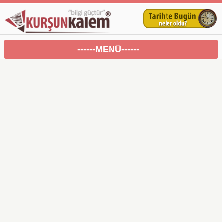
------MENÜ------