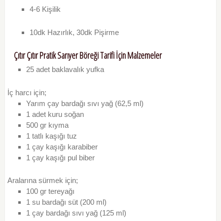
4-6 Kişilik
10dk
Hazırlık,
30dk
Pişirme
Çıtır Çıtır Pratik Sarıyer Böreği Tarifi İçin Malzemeler
25 adet baklavalık yufka
İç harcı için;
Yarım çay bardağı sıvı yağ (62,5 ml)
1 adet kuru soğan
500 gr kıyma
1 tatlı kaşığı tuz
1 çay kaşığı karabiber
1 çay kaşığı pul biber
Aralarına sürmek için;
100 gr tereyağı
1 su bardağı süt (200 ml)
1 çay bardağı sıvı yağ (125 ml)