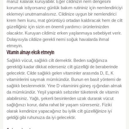
maruz kalarak kuruyabilir. Eğer cildinizin nem dengesini
korumak istiyorsanız günlük bakım rutininiz için nemlendiriciyi
eklemeyi unutmamalısınız. Cildinize uygun bir nemlendirici
krem hem kuru, mat görüntüyü ortadan kaldıracak hem de cilt
güzelliğiniz için sizin en önemli yardımcı ürünlerinizden
olacaktır. Kuruyan cildimiz erken yaşlanmaya sebebiyet verir.
Dolayısıyla cildiize gerekli nemi soğuk havalarda ihmal
etmeyin.
Vitamin almayı eksik etmeyin
Sağlıklı vücut, sağlıklı cilt demektir. Beden sağlığınıza
gerektiği kadar dikkat ederseniz cilt güzelliği de beraberinde
gelecektir. Cilde sağlıklı gelen vitaminler arasında D, E, K
vitaminlerini saymak mümkündür. Bunun en basit yöntemi de
sağlıklı beslenmektir. Yine D vitaminini güneş ışığından almak
da mümkündür. Yeşil yapraklı sebzeler tüketerek de vitamin
alabilirsiniz. Yağlı, şekerli besinlerden uzak durarak vücut
sağlığınızı korur, daha rahat bir yaşam sürerseniz. Fiziki
olarak kendinize yapacağınız bu iyilik cilt güzelliğinize iyi
geldiği gibi ruhunuza da iyi gelecektir.