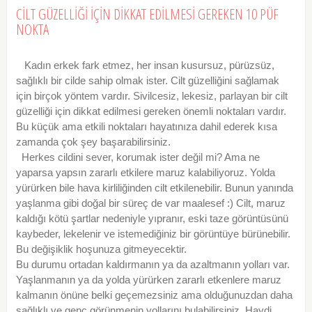
CİLT GÜZELLİĞİ İÇİN DİKKAT EDİLMESİ GEREKEN 10 PÜF
NOKTA
Kadın erkek fark etmez, her insan kusursuz, pürüzsüz,
sağlıklı bir cilde sahip olmak ister. Cilt güzelliğini sağlamak
için birçok yöntem vardır. Sivilcesiz, lekesiz, parlayan bir cilt
güzelliği için dikkat edilmesi gereken önemli noktaları vardır.
Bu küçük ama etkili noktaları hayatınıza dahil ederek kısa
zamanda çok şey başarabilirsiniz.
Herkes cildini sever, korumak ister değil mi? Ama ne
yaparsa yapsın zararlı etkilere maruz kalabiliyoruz. Yolda
yürürken bile hava kirliliğinden cilt etkilenebilir. Bunun yanında
yaşlanma gibi doğal bir süreç de var maalesef :) Cilt, maruz
kaldığı kötü şartlar nedeniyle yıpranır, eski taze görüntüsünü
kaybeder, lekelenir ve istemediğiniz bir görüntüye bürünebilir.
Bu değişiklik hoşunuza gitmeyecektir.
Bu durumu ortadan kaldırmanın ya da azaltmanın yolları var.
Yaşlanmanın ya da yolda yürürken zararlı etkenlere maruz
kalmanın önüne belki geçemezsiniz ama olduğunuzdan daha
sağlıklı ve genç görünmenin yollarını bulabilirsiniz. Haydi