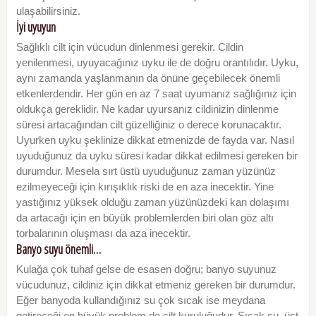
ulaşabilirsiniz.
İyi uyuyun
Sağlıklı cilt için vücudun dinlenmesi gerekir. Cildin
yenilenmesi, uyuyacağınız uyku ile de doğru orantılıdır. Uyku,
aynı zamanda yaşlanmanın da önüne geçebilecek önemli
etkenlerdendir. Her gün en az 7 saat uyumanız sağlığınız için
oldukça gereklidir. Ne kadar uyursanız cildinizin dinlenme
süresi artacağından cilt güzelliğiniz o derece korunacaktır.
Uyurken uyku şeklinize dikkat etmenizde de fayda var. Nasıl
uyuduğunuz da uyku süresi kadar dikkat edilmesi gereken bir
durumdur. Mesela sırt üstü uyuduğunuz zaman yüzünüz
ezilmeyeceği için kırışıklık riski de en aza inecektir. Yine
yastığınız yüksek olduğu zaman yüzünüzdeki kan dolaşımı
da artacağı için en büyük problemlerden biri olan göz altı
torbalarının oluşması da aza inecektir.
Banyo suyu önemli…
Kulağa çok tuhaf gelse de esasen doğru; banyo suyunuz
vücudunuz, cildiniz için dikkat etmeniz gereken bir durumdur.
Eğer banyoda kullandığınız su çok sıcak ise meydana
getireceği en büyük problem de cilt kuruluğudur. Sıcak su, üst