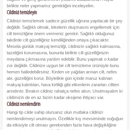
birlikte neler yapmamız gerektiğini inceleyelim.
Cildinizi temizleyin
Cildinizi temizlemek sadece güzellik uğruna yapılacak bir şey
değildir. Sağlıklı olmak, lekelerin oluşmasını engellemek için
cilt temizliğine önem vermeniz gerekir. Sağlıklı olduğunuz
takdirde cilt güzelliğiniz kendiliğinden ortaya çıkacaktır.
Mesela günlük makyaj temizliği, cildinizin sağlıklı kalmasına,
tazeliğini korumasına, bununla birlikte cilt güzelliğinizin
meydana çıkmasına yardım edebilir. Bunu yapmak o kadar
zor değildir. Cildinize uygun bir cilt temizleme ürünüyle bunu
hemen halledebilirsiniz. Kirden ve yağdan arınan cilt, nefes
alır, güzelliğini korur. Böylelikle gün içinde maruz kalınan
makyaj kalıntıları, hava kirliliği gibi etkenlerin zararları ciltten
arındırılır. Bırakın cildiniz rahatça nefes alsın. Unutmayalım ki
cildimizin de en az bizim kadar oksijene ihtiyacı var.
Cildinizi nemlendirin
Hangi tip cilde sahip olursanız olun mutlaka cildinizi
nemlendirmeyi unutmayın. Özellikle kış mevsiminde soğuğun
da etkisiyle cilt olması gerekenden fazla hava değişikliğine