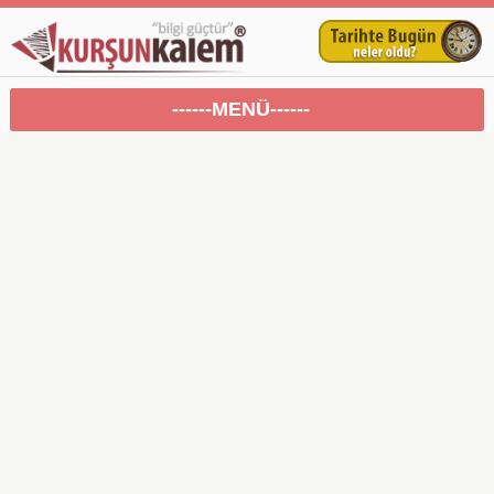
------MENÜ------