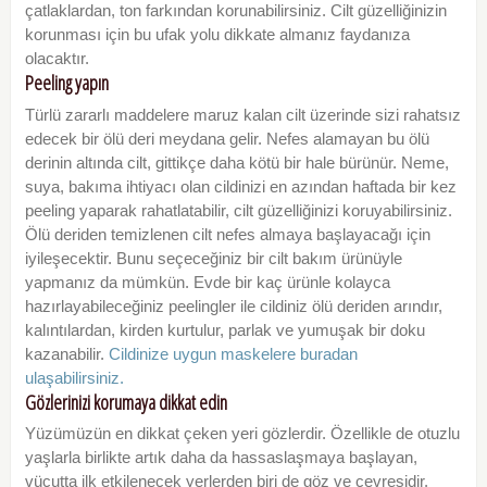
çatlaklardan, ton farkından korunabilirsiniz. Cilt güzelliğinizin
korunması için bu ufak yolu dikkate almanız faydanıza
olacaktır.
Peeling yapın
Türlü zararlı maddelere maruz kalan cilt üzerinde sizi rahatsız
edecek bir ölü deri meydana gelir. Nefes alamayan bu ölü
derinin altında cilt, gittikçe daha kötü bir hale bürünür. Neme,
suya, bakıma ihtiyacı olan cildinizi en azından haftada bir kez
peeling yaparak rahatlatabilir, cilt güzelliğinizi koruyabilirsiniz.
Ölü deriden temizlenen cilt nefes almaya başlayacağı için
iyileşecektir. Bunu seçeceğiniz bir cilt bakım ürünüyle
yapmanız da mümkün. Evde bir kaç ürünle kolayca
hazırlayabileceğiniz peelingler ile cildiniz ölü deriden arındır,
kalıntılardan, kirden kurtulur, parlak ve yumuşak bir doku
kazanabilir.
Cildinize uygun maskelere buradan
ulaşabilirsiniz.
Gözlerinizi korumaya dikkat edin
Yüzümüzün en dikkat çeken yeri gözlerdir. Özellikle de otuzlu
yaşlarla birlikte artık daha da hassaslaşmaya başlayan,
vücutta ilk etkilenecek yerlerden biri de göz ve çevresidir.