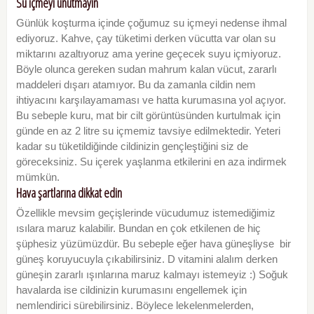
Su içmeyi unutmayın
Günlük koşturma içinde çoğumuz su içmeyi nedense ihmal
ediyoruz. Kahve, çay tüketimi derken vücutta var olan su
miktarını azaltıyoruz ama yerine geçecek suyu içmiyoruz.
Böyle olunca gereken sudan mahrum kalan vücut, zararlı
maddeleri dışarı atamıyor. Bu da zamanla cildin nem
ihtiyacını karşılayamaması ve hatta kurumasına yol açıyor.
Bu sebeple kuru, mat bir cilt görüntüsünden kurtulmak için
günde en az 2 litre su içmemiz tavsiye edilmektedir. Yeteri
kadar su tüketildiğinde cildinizin gençleştiğini siz de
göreceksiniz. Su içerek yaşlanma etkilerini en aza indirmek
mümkün.
Hava şartlarına dikkat edin
Özellikle mevsim geçişlerinde vücudumuz istemediğimiz
ısılara maruz kalabilir. Bundan en çok etkilenen de hiç
şüphesiz yüzümüzdür. Bu sebeple eğer hava güneşliyse bir
güneş koruyucuyla çıkabilirsiniz. D vitamini alalım derken
güneşin zararlı ışınlarına maruz kalmayı istemeyiz :) Soğuk
havalarda ise cildinizin kurumasını engellemek için
nemlendirici sürebilirsiniz. Böylece lekelenmelerden,