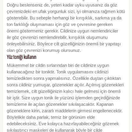
Doğru beslenseniz de, yeteri kadar uyku uyusanız da göz
çevrenizdeki en ufak yorgunluk sizi, iyi olmanıza rağmen kötü
gösterebilir. Bu sebeple herhangi bir kırışıklık, sarkma ya da
ton farklılığı oluşmaması için göz ve çevresine gereken
önemi göstermeniz gerekir. Cildinize uygun nemlendiriciler
ile göz çevrenizi nemlendirebilir, kırışıklık oluşumunu
önleyebilirsiniz. Böylece cilt güzelliğinizin önemli bir yapıtaşı
olan göz çevrenizi korumuş olursunuz.
Yüz toniği kullanın
Mükemmel bir cildin sırlarından biri de cildinize uygun
kullanacağınız bir toniktir. Tonik uygulamasını cildinizi
temizledikten sonra yapmalısınız. Özellikle duştan çıktıktan
sonra cildiniz yumuşar, gözenekler açılır. Açılmış gözenekleri
temizlemek, cilt güzelliğinizin kalıcı hale gelmesi için önemli
bir iştir. Size uygun tonik ile yüzünü işlemden geçirdiğinizde
temizleme ile açılan gözenekler sıkılaşacaktır. Kapanan
gözeneklere kirin, zararlı maddelerin girmesi engellenecektir.
Böylelikle daha parlak, temiz bir görünüm elde
edebileceksiniz. Eve kolayca hazırlayabileceğiniz gözenek
sıkılaştırıcı maskeleri de kullanarak böyle bir cilde