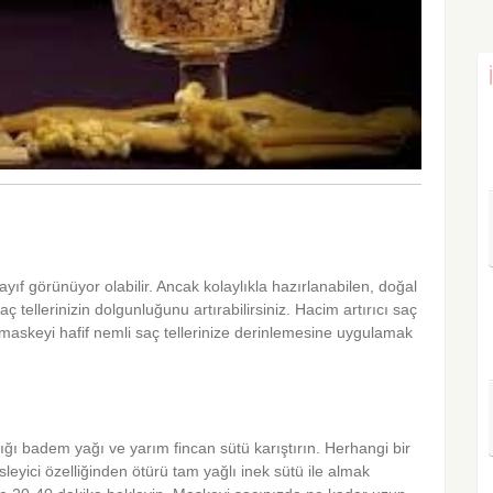
yıf görünüyor olabilir. Ancak kolaylıkla hazırlanabilen, doğal
aç tellerinizin dolgunluğunu artırabilirsiniz. Hacim artırıcı saç
maskeyi hafif nemli saç tellerinize derinlemesine uygulamak
ğı badem yağı ve yarım fincan sütü karıştırın. Herhangi bir
esleyici özelliğinden ötürü tam yağlı inek sütü ile almak