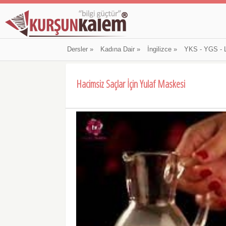
Dersler
»
Kadına Dair
»
İngilizce
»
YKS - YGS - 
Hacimsiz Saçlar İçin Yulaf Maskesi