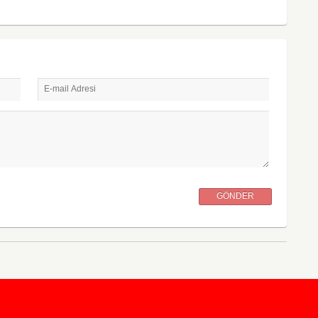
E-mail Adresi
GÖNDER
KursunKalem.com
© 2026