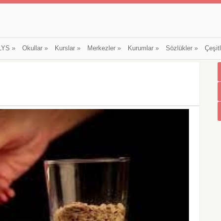
LYS
»
Okullar
»
Kurslar
»
Merkezler
»
Kurumlar
»
Sözlükler
»
Çeşit