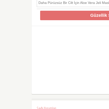
Daha Pürüzsüz Bir Cilt İçin Aloe Vera Jeli Mas
Güzellik 
Sayfa Yorumları