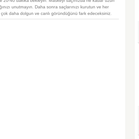
 20-40 dakika bekleyin. Maskeyi saçınızda ne kadar uzun
cağınızı unutmayın. Daha sonra saçlarınızı kurutun ve her
zın çok daha dolgun ve canlı göründüğünü fark edeceksiniz.