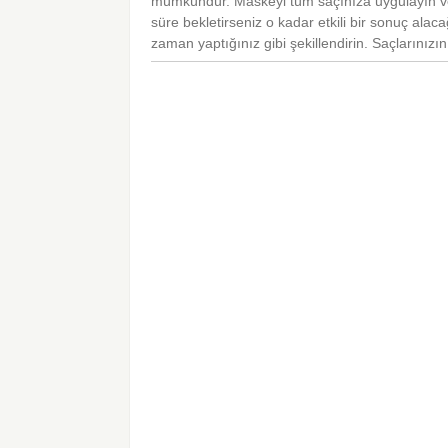
mümkündür. Maskeyi tüm saçınıza uygulayın ve
süre bekletirseniz o kadar etkili bir sonuç ala
zaman yaptığınız gibi şekillendirin. Saçlarını