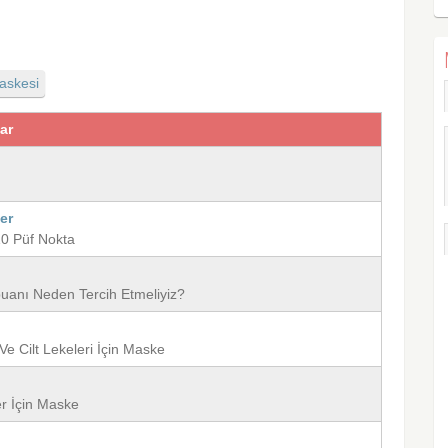
askesi
lar
er
 10 Püf Nokta
anı Neden Tercih Etmeliyiz?
Ve Cilt Lekeleri İçin Maske
er İçin Maske