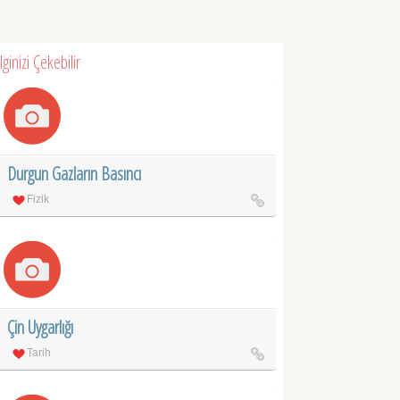
İlginizi Çekebilir
Durgun Gazların Basıncı
Fizik
Çin Uygarlığı
Tarih