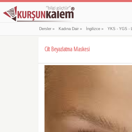
Dersler
»
Kadına Dair
»
İngilizce
»
YKS - YGS - 
Cilt Beyazlatma Maskesi