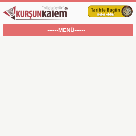
------MENÜ------