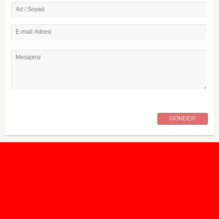
Ad / Soyad
E-mail Adresi
Mesajınız
GÖNDER
2020 Taban ve Tavan Puanları
2019 Taban ve Tavan Puanları
Yüzlerce İngilizce Online Test
İletişim Formu