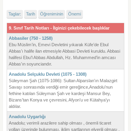
Taglar:
Tarih
Öğreniminin
Önemi
9. Sınıf Tarih Notları - İlginizi çekebilecek başlıklar
Abbasiler (750 - 1258)
Ebu Müslim’in, Emevi Devletini yıkarak Küfe’de Ebul
Abbas’ı halife ilan etmesiyle Abbasi Devleti kuruldu. Abbasi
halifesi Ebu’l Abbas Abdullah, Hz. Muhammed’in amcası
Abbas’ın soyunciandır.
Anadolu Selçuklu Devleti (1075 - 1308)
Süleyman Şah (1075-1086): Sultan Alparslan’ın Malazgirt
Savaşı sonrasında verdiği emir gereğince,Anadolu’nun
fethine katılan Süleyman Şah ve kardeşi Mansur Bey,
Bizans’tan Konya ve çevresini, Afyon’u ve Kütahya’yı
aldılar.
Anadolu Uygarlığı
Anadolu; verimli arazilere sahip olması , önemli ticaret
yolları üzerinde bulunması, iklim şartlarının elverili olması ,