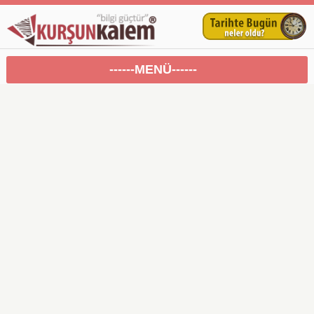
------MENÜ------