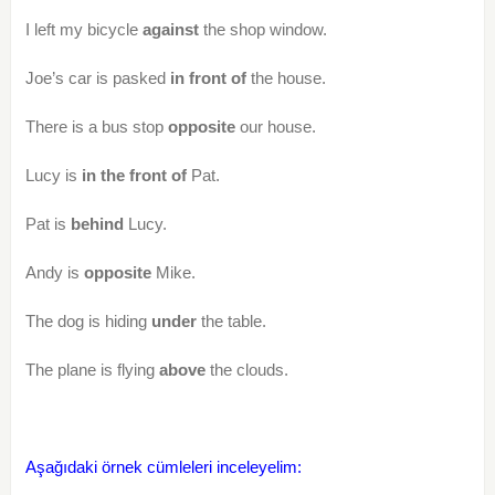
I left my bicycle
against
the shop window.
Joe’s car is pasked
in front of
the house.
There is a bus stop
opposite
our house.
Lucy is
in the front of
Pat.
Pat is
behind
Lucy.
Andy is
opposite
Mike.
The dog is hiding
under
the table.
The plane is flying
above
the clouds.
Aşağıdaki örnek cümleleri inceleyelim: