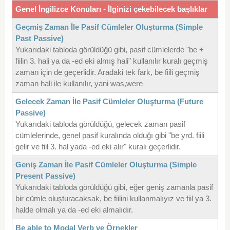
Genel İngilizce Konuları - İlginizi çekebilecek başlıklar
Geçmiş Zaman İle Pasif Cümleler Oluşturma (Simple
Past Passive)
Yukarıdaki tabloda görüldüğü gibi, pasif cümlelerde "be +
fiilin 3. hali ya da -ed eki almış hali" kullanılır kuralı geçmiş
zaman için de geçerlidir. Aradaki tek fark, be fiili geçmiş
zaman hali ile kullanılır, yani was,were
Gelecek Zaman İle Pasif Cümleler Oluşturma (Future
Passive)
Yukarıdaki tabloda görüldüğü, gelecek zaman pasif
cümlelerinde, genel pasif kuralında olduğı gibi "be yrd. fiili
gelir ve fiil 3. hal yada -ed eki alır" kuralı geçerlidir.
Geniş Zaman İle Pasif Cümleler Oluşturma (Simple
Present Passive)
Yukarıdaki tabloda görüldüğü gibi, eğer geniş zamanla pasif
bir cümle oluşturacaksak, be fiilini kullanmalıyız ve fiil ya 3.
halde olmalı ya da -ed eki almalıdır.
Be able to Modal Verb ve Örnekler