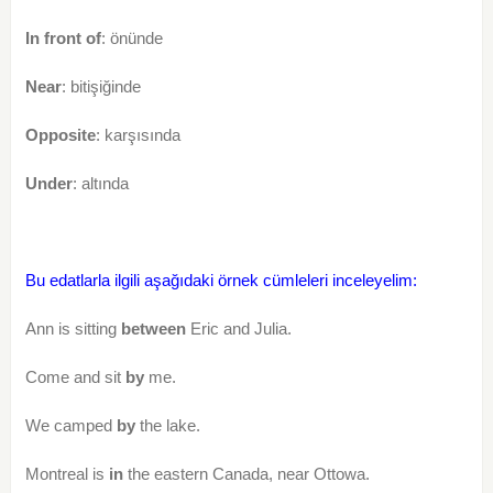
In front of
: önünde
Near
: bitişiğinde
Opposite
: karşısında
Under
: altında
Bu edatlarla ilgili aşağıdaki örnek cümleleri inceleyelim:
Ann is sitting
between
Eric and Julia.
Come and sit
by
me.
We camped
by
the lake.
Montreal is
in
the eastern Canada, near Ottowa.