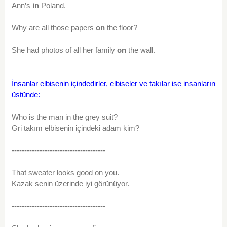
Ann’s
in
Poland.
Why are all those papers
on
the floor?
She had photos of all her family
on
the wall.
İnsanlar elbisenin içindedirler, elbiseler ve takılar ise insanların
üstünde:
Who is the man in the grey suit?
Gri takım elbisenin içindeki adam kim?
-------------------------------------
That sweater looks good on you.
Kazak senin üzerinde iyi görünüyor.
-------------------------------------