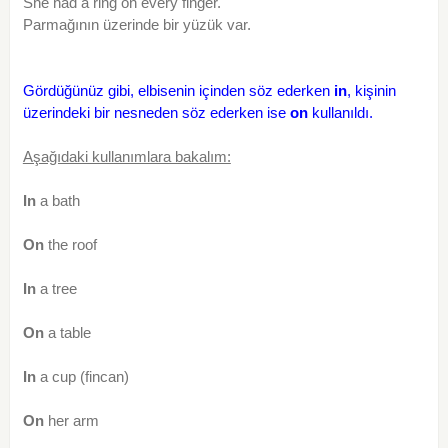
She had a ring on every finger.
Parmağının üzerinde bir yüzük var.
Gördüğünüz gibi, elbisenin içinden söz ederken
in
, kişinin
üzerindeki bir nesneden söz ederken ise
on
kullanıldı.
Aşağıdaki kullanımlara bakalım:
In
a bath
On
the roof
In
a tree
On
a table
In
a cup (fincan)
On
her arm