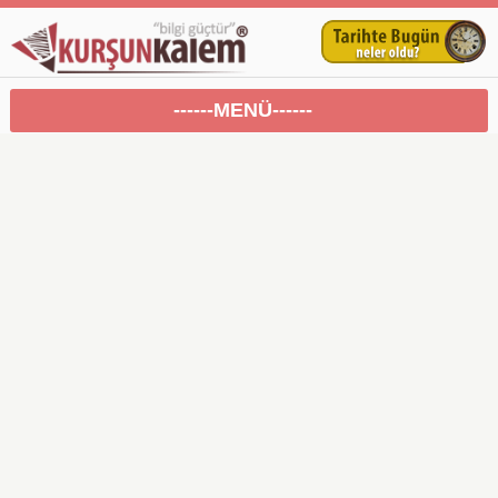
------MENÜ------