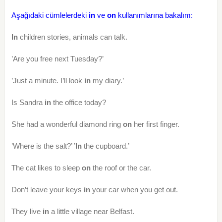
Aşağıdaki cümlelerdeki
in
ve
on
kullanımlarına bakalım:
In
children stories, animals can talk.
’Are you free next Tuesday?’
’Just a minute. I’ll look
in
my diary.’
Is Sandra
in
the office today?
She had a wonderful diamond ring
on
her first finger.
’Where is the salt?’ ’
In
the cupboard.’
The cat likes to sleep
on
the roof or the car.
Don’t leave your keys
in
your car when you get out.
They live
in
a little village near Belfast.