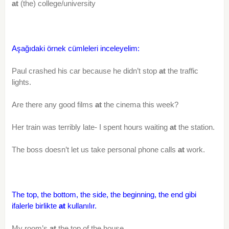
at
(the) college/university
Aşağıdaki örnek cümleleri inceleyelim:
Paul crashed his car because he didn’t stop
at
the traffic
lights.
Are there any good films
at
the cinema this week?
Her train was terribly late- I spent hours waiting
at
the station.
The boss doesn’t let us take personal phone calls
at
work.
The top, the bottom, the side, the beginning, the end gibi
ifalerle birlikte
at
kullanılır.
My room’s
at
the top of the house.