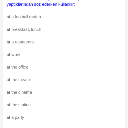
yaptıklarından söz ederken kullanılır:
at
a football match
at
breakfast, lunch
at
a restaurant
at
work
at
the office
at
the theatre
at
the cinema
at
the station
at
a party