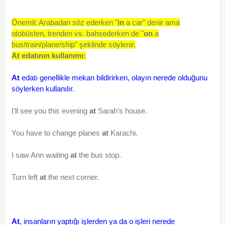
Önemli: Arabadan söz ederken "
in
a car" denir ama
otobüsten, trenden vs. bahsederken de "
on
a
bus/train/plane/ship" şeklinde söylenir.
At edatının kullanımı:
At
edatı genellikle mekan bildirirken, olayın nerede olduğunu
söylerken kullanılır.
I’ll see you this evening
at
Sarah’s house.
You have to change planes
at
Karachi.
I saw Ann waiting
at
the bus stop.
Turn left
at
the next corner.
At
, insanların yaptığı işlerden ya da o işleri nerede