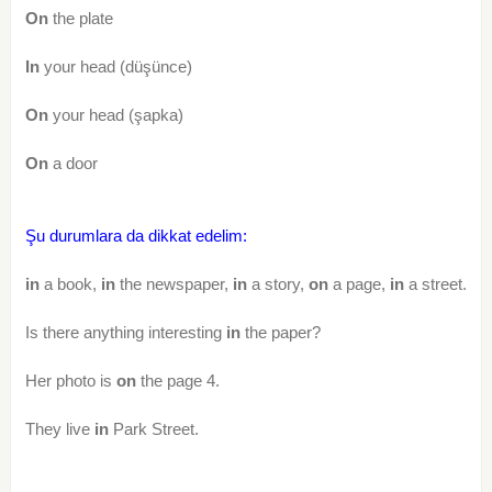
On
the plate
In
your head (düşünce)
On
your head (şapka)
On
a door
Şu durumlara da dikkat edelim:
in
a book,
in
the newspaper,
in
a story,
on
a page,
in
a street.
Is there anything interesting
in
the paper?
Her photo is
on
the page 4.
They live
in
Park Street.