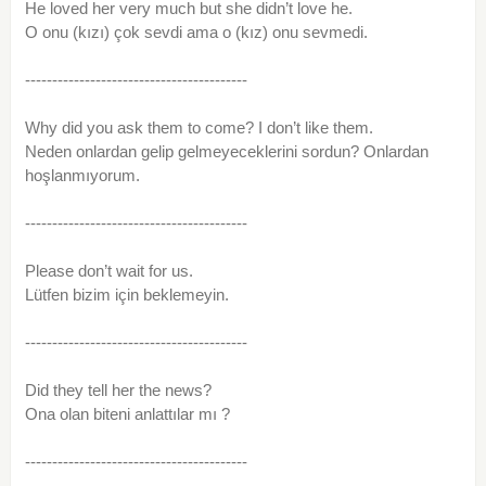
He loved her very much but she didn’t love he.
O onu (kızı) çok sevdi ama o (kız) onu sevmedi.
-----------------------------------------
Why did you ask them to come? I don’t like them.
Neden onlardan gelip gelmeyeceklerini sordun? Onlardan
hoşlanmıyorum.
-----------------------------------------
Please don’t wait for us.
Lütfen bizim için beklemeyin.
-----------------------------------------
Did they tell her the news?
Ona olan biteni anlattılar mı ?
-----------------------------------------