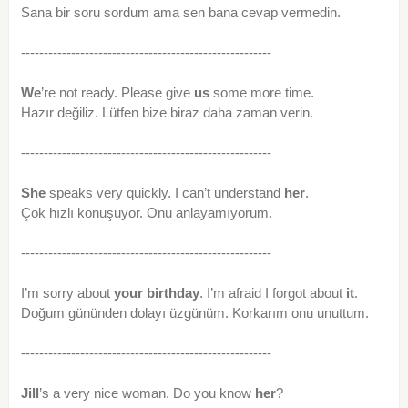
Sana bir soru sordum ama sen bana cevap vermedin.
-------------------------------------------------------
We
’re not ready. Please give
us
some more time.
Hazır değiliz. Lütfen bize biraz daha zaman verin.
-------------------------------------------------------
She
speaks very quickly. I can’t understand
her
.
Çok hızlı konuşuyor. Onu anlayamıyorum.
-------------------------------------------------------
I’m sorry about
your birthday
. I’m afraid I forgot about
it
.
Doğum gününden dolayı üzgünüm. Korkarım onu unuttum.
-------------------------------------------------------
Jill
’s a very nice woman. Do you know
her
?