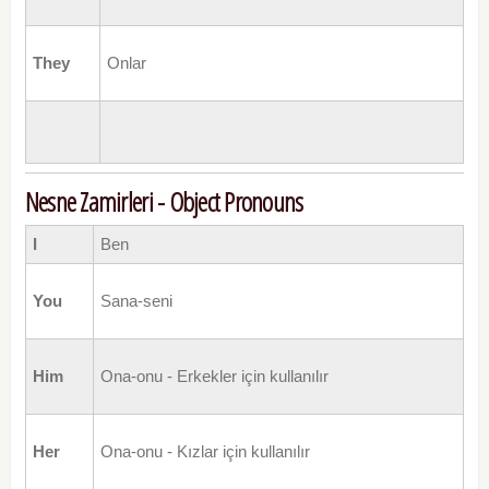
They
Onlar
Nesne Zamirleri - Object Pronouns
I
Ben
You
Sana-seni
Him
Ona-onu - Erkekler için kullanılır
Her
Ona-onu - Kızlar için kullanılır