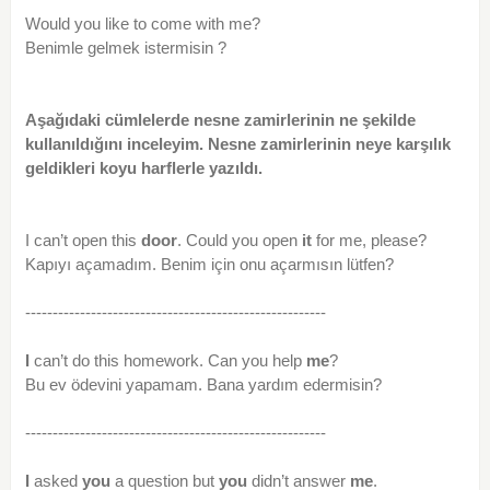
Would you like to come with me?
Benimle gelmek istermisin ?
Aşağıdaki cümlelerde nesne zamirlerinin ne şekilde
kullanıldığını inceleyim. Nesne zamirlerinin neye karşılık
geldikleri koyu harflerle yazıldı.
I can’t open this
door
. Could you open
it
for me, please?
Kapıyı açamadım. Benim için onu açarmısın lütfen?
-------------------------------------------------------
I
can’t do this homework. Can you help
me
?
Bu ev ödevini yapamam. Bana yardım edermisin?
-------------------------------------------------------
I
asked
you
a question but
you
didn’t answer
me
.