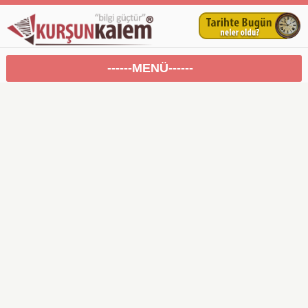
------MENÜ------