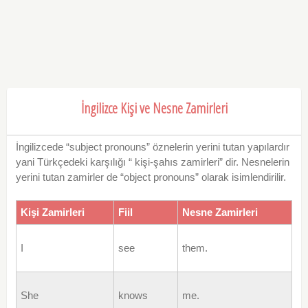
İngilizce Kişi ve Nesne Zamirleri
İngilizcede “subject pronouns” öznelerin yerini tutan yapılardır
yani Türkçedeki karşılığı “ kişi-şahıs zamirleri” dir. Nesnelerin
yerini tutan zamirler de “object pronouns” olarak isimlendirilir.
Kişi Zamirleri
Fiil
Nesne Zamirleri
I
see
them.
She
knows
me.