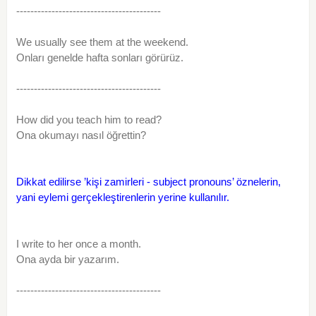
-----------------------------------------
We usually see them at the weekend.
Onları genelde hafta sonları görürüz.
-----------------------------------------
How did you teach him to read?
Ona okumayı nasıl öğrettin?
Dikkat edilirse ’kişi zamirleri - subject pronouns’ öznelerin,
yani eylemi gerçekleştirenlerin yerine kullanılır.
I write to her once a month.
Ona ayda bir yazarım.
-----------------------------------------