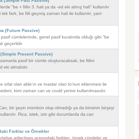
a (Simple Past Passive)
de "be + fiilin 3. hali ya da -ed eki almış hali" kullanılır
ek fark, be fiili geçmiş zaman hali ile kullanılır, yani
ma (Future Passive)
asif cümlelerinde, genel pasif kuralında olduğı gibi "be
alı geçerlidir.
 (Simple Present Passive)
zamanla pasif bir cümle oluşturacaksak, be fiilini
d eki almalıdır.
ine sıfat olan able’ın ve mastar olan to’nun eklenmesi ile
deni, kimi zaman can ve could yerine kullanılmasıdır.
r. Can, bir şeyin mümkün olup olmadığı ya da birisinin birşeyi
llanılır. Rica, istek, izin gibi durumlarda da can
daki Farklar ve Örnekler
lative adjectives arasındaki farkları, örnek cümleler ve