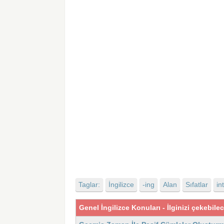
Taglar:
İngilizce
-ing
Alan
Sıfatlar
in
Genel İngilizce Konuları - İlginizi çekebile