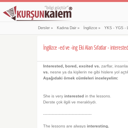
Dersler
»
Kadına Dair
»
İngilizce
»
YKS - YGS - 
İngilizce -ed ve -ing Eki Alan Sıfatlar - intereste
Interested, bored, excited vs.
zarflar, insanlar
vs.
nesne ya da kişilerin ne gibi hislere yol açtıkl
Aşağıdaki örnek cümleleri inceleyelim:
She is very
interested
in the lessons.
Derste çok ilgili ve meraklıydı.
----------------------------------
The lessons are always
interesting.