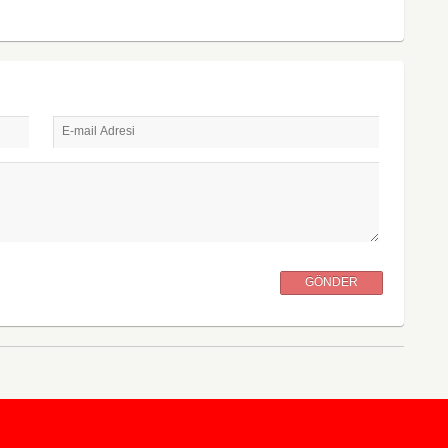
E-mail Adresi
GÖNDER
KursunKalem.com
© 2026