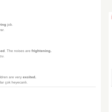
ring
job.
var.
ned
. The noises are
frightening.
cu.
ildren are very
excited.
klar çok heyecanlı.