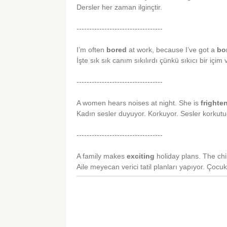
Dersler her zaman ilginçtir.
----------------------------------
I’m often
bored
at work, because I’ve got a
bo
İşte sık sık canım sıkılırdı çünkü sıkıcı bir içim 
----------------------------------
A women hears noises at night. She is
frighte
Kadın sesler duyuyor. Korkuyor. Sesler korkutu
----------------------------------
A family makes
exciting
holiday plans. The ch
Aile meyecan verici tatil planları yapıyor. Çocu