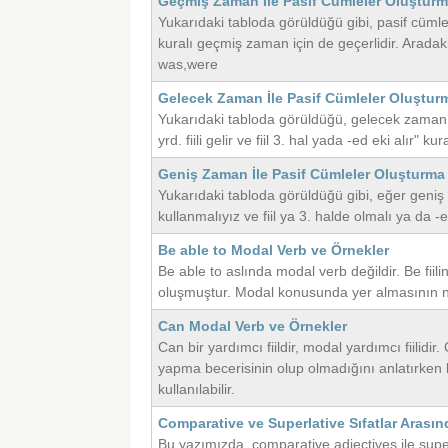
Geçmiş Zaman İle Pasif Cümleler Oluşturm
Yukarıdaki tabloda görüldüğü gibi, pasif cümleler
kuralı geçmiş zaman için de geçerlidir. Aradaki t
was,were
Gelecek Zaman İle Pasif Cümleler Oluştur
Yukarıdaki tabloda görüldüğü, gelecek zaman p
yrd. fiili gelir ve fiil 3. hal yada -ed eki alır" kur
Geniş Zaman İle Pasif Cümleler Oluşturma
Yukarıdaki tabloda görüldüğü gibi, eğer geniş 
kullanmalıyız ve fiil ya 3. halde olmalı ya da -e
Be able to Modal Verb ve Örnekler
Be able to aslında modal verb değildir. Be fiil
oluşmuştur. Modal konusunda yer almasının ne
Can Modal Verb ve Örnekler
Can bir yardımcı fiildir, modal yardımcı fiilidi
yapma becerisinin olup olmadığını anlatırken ku
kullanılabilir.
Comparative ve Superlative Sıfatlar Arasın
Bu yazımızda, comparative adjectives ile super