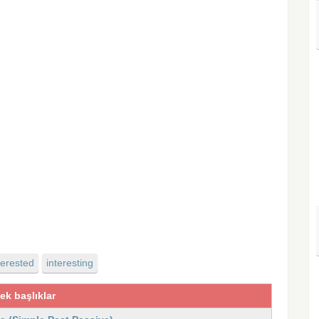
terested
interesting
cek başlıklar