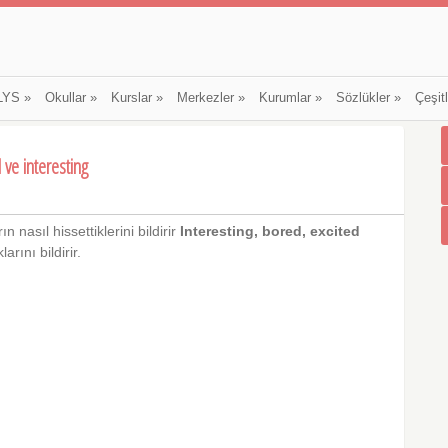
LYS
»
Okullar
»
Kurslar
»
Merkezler
»
Kurumlar
»
Sözlükler
»
Çeşit
d ve interesting
ın nasıl hissettiklerini bildirir
Interesting, bored, excited
arını bildirir.