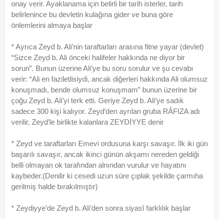
onay verir. Ayaklanama için belirli bir tarih isterler, tarih
belirlenince bu devletin kulağına gider ve buna göre
önlemlerini almaya başlar
* Ayrıca Zeyd b. Ali’nin taraftarları arasına fitne yayar (devlet)
“Sizce Zeyd b. Ali önceki halifeler hakkında ne diyor bir
sorun”. Bunun üzerine Ali’ye bu soru sorulur ve şu cevabı
verir: “Ali en faziletlisiydi, ancak diğerleri hakkında Ali olumsuz
konuşmadı, bende olumsuz konuşmam” bunun üzerine bir
çoğu Zeyd b. Ali’yi terk etti. Geriye Zeyd b. Ali’ye sadık
sadece 300 kişi kalıyor. Zeyd’den ayrılan gruba RÂFIZA adı
verilir, Zeyd’le birlikte kalanlara ZEYDİYYE denir
* Zeyd ve taraftarları Emevi ordusuna karşı savaşır. İlk iki gün
başarılı savaşır, ancak ikinci günün akşamı nereden geldiği
belli olmayan ok tarafından alnından vurulur ve hayatını
kaybeder.(Denilir ki cesedi uzun süre çıplak şekilde çarmıha
gerilmiş halde bırakılmıştır)
* Zeydiyye’de Zeyd b. Ali’den sonra siyasî farklılık başlar