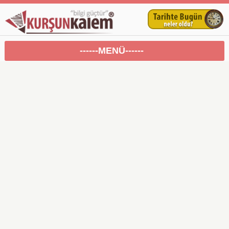
------MENÜ------