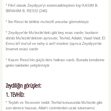
* Fikrî olarak Zeydiyye’yi sistematikleştiren kişi KASIM B.
İBRAHİM B. RESSİ (246)
* İbn Ressi ile birlikte mu’tezilî unsurlar görmekteyiz
* Zeydiyye’de Mu’tezile’deki gibi beş esas vardır; bunların
dördü Mu’tezile’dekinin aynısıdır, Tevhid, Adalet, Vaad-Vaid; El
Emru bi’l ma’ruf ve nehy-ü ani’l münker (ayrıca Zeydiyye’de
İmamet esası vardır
* Kasım Ressi’nin güçlü ders halkası vardı. Burada kendisine
gelen talebeler yetiştirmiştir
Zeydiliğin görüşleri:
1. TEVHİD:
* Teşbih ve Tecessim reddi: Tevhid konusunda Mu’tezile gibi
son derece hassas. Allah’ı cisimlerden uzak tutumamız