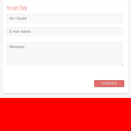
Yorum Ekle
Ad / Soyad
E-mail Adresi
Mesajınız
GÖNDER
2020 Taban ve Tavan Puanları
2019 Taban ve Tavan Puanları
Yüzlerce İngilizce Online Test