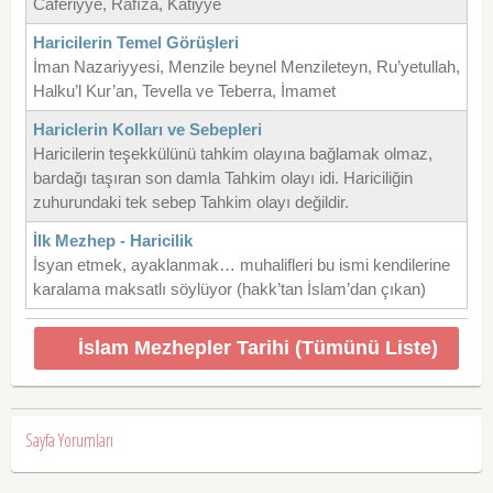
Caferiyye, Rafıza, Katiyye
Haricilerin Temel Görüşleri
İman Nazariyyesi, Menzile beynel Menzileteyn, Ru’yetullah,
Halku’l Kur’an, Tevella ve Teberra, İmamet
Hariclerin Kolları ve Sebepleri
Haricilerin teşekkülünü tahkim olayına bağlamak olmaz,
bardağı taşıran son damla Tahkim olayı idi. Hariciliğin
zuhurundaki tek sebep Tahkim olayı değildir.
İlk Mezhep - Haricilik
İsyan etmek, ayaklanmak… muhalifleri bu ismi kendilerine
karalama maksatlı söylüyor (hakk’tan İslam’dan çıkan)
İslam Mezhepler Tarihi (Tümünü Liste)
Sayfa Yorumları