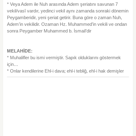
* Veya Adem ile Nuh arasında Adem şeriatını savunan 7
vekil/vasî vardır, yedinci vekil aynı zamanda sonraki dönemin
Peygamberidir, yeni şeriat getirir. Buna göre o zaman Nuh,
Adem’in vekilidir. Ozaman Hz. Muhammed’in vekili ve ondan
sonra Peygamber Muhammed b. İsmail’dir
MELAHİDE:
* Muhalifler bu ismi vermiştir. Sapık olduklarını göstermek
için…
* Onlar kendilerine Ehl-i dava; ehl-i tebliğ, ehl-i hak demişler