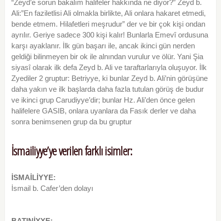
“Zeyd’e sorun bakalım halifeler hakkında ne diyor?” Zeyd b.
Ali:”En faziletlisi Ali olmakla birlikte, Ali onlara hakaret etmedi,
bende etmem. Hilafetleri meşrudur” der ve bir çok kişi ondan
ayrılır. Geriye sadece 300 kişi kalır! Bunlarla Emevî ordusuna
karşı ayaklanır. İlk gün başarı ile, ancak ikinci gün nerden
geldiği bilinmeyen bir ok ile alnından vurulur ve ölür. Yani Şia
siyasî olarak ilk defa Zeyd b. Ali ve taraftarlarıyla oluşuyor. İlk
Zyediler 2 gruptur: Betriyye, ki bunlar Zeyd b. Ali’nin görüşüne
daha yakın ve ilk başlarda daha fazla tutulan görüş de budur
ve ikinci grup Carudiyye’dir; bunlar Hz. Ali’den önce gelen
halifelere GASIB, onlara uyanlara da Fasık derler ve daha
sonra benimsenen grup da bu gruptur
İsmailiyye’ye verilen farklı isimler:
İSMAİLİYYE:
İsmail b. Cafer’den dolayı
BATINİYYE: