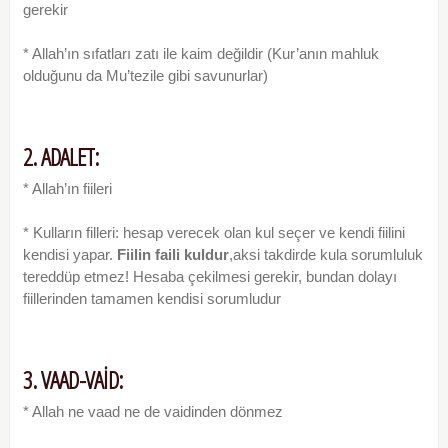
gerekir
* Allah’ın sıfatları zatı ile kaim değildir (Kur’anın mahluk
olduğunu da Mu’tezile gibi savunurlar)
2. ADALET:
* Allah’ın fiileri
* Kulların filleri: hesap verecek olan kul seçer ve kendi fiilini
kendisi yapar.
Fiilin faili kuldur
,aksi takdirde kula sorumluluk
tereddüp etmez! Hesaba çekilmesi gerekir, bundan dolayı
fiillerinden tamamen kendisi sorumludur
3. VAAD-VAİD:
* Allah ne vaad ne de vaidinden dönmez