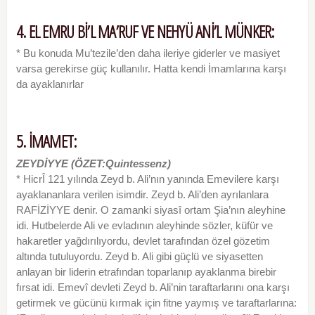
4. EL EMRU Bİ’L MA’RUF VE NEHYÜ ANİ’L MÜNKER:
* Bu konuda Mu’tezile’den daha ileriye giderler ve masiyet
varsa gerekirse güç kullanılır. Hatta kendi İmamlarına karşı
da ayaklanırlar
5. İMAMET:
ZEYDİYYE (ÖZET:Quintessenz)
* HicrÎ 121 yılında Zeyd b. Ali’nın yanında Emevilere karşı
ayaklananlara verilen isimdir. Zeyd b. Ali’den ayrılanlara
RAFİZİYYE denir. O zamanki siyasî ortam Şia’nın aleyhine
idi. Hutbelerde Ali ve evladının aleyhinde sözler, küfür ve
hakaretler yağdırılıyordu, devlet tarafından özel gözetim
altında tutuluyordu. Zeyd b. Ali gibi güçlü ve siyasetten
anlayan bir liderin etrafından toparlanıp ayaklanma birebir
fırsat idi. Emevî devleti Zeyd b. Ali’nin taraftarlarını ona karşı
getirmek ve gücünü kırmak için fitne yaymış ve taraftarlarına: