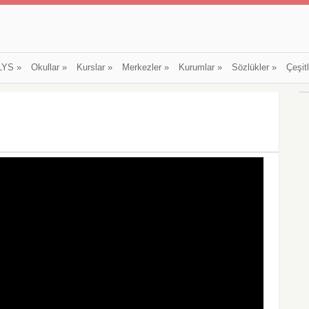
LYS
»
Okullar
»
Kurslar
»
Merkezler
»
Kurumlar
»
Sözlükler
»
Çeşit