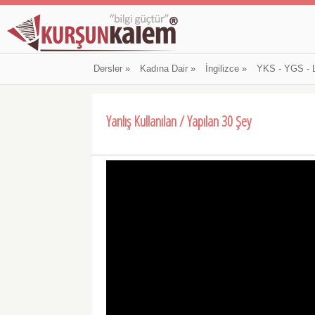
Dersler
»
Kadına Dair
»
İngilizce
»
YKS - YGS - 
Yanlış Kullanılan / Yapılan 30 Şey