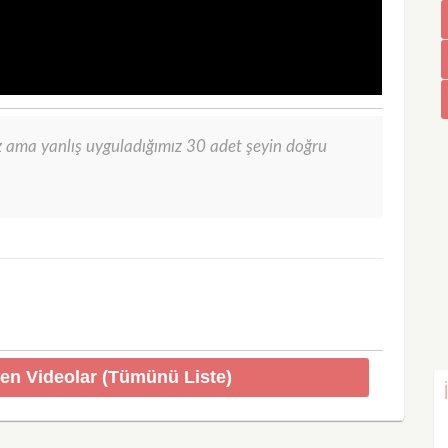
 ama yanlış uyguladığımız 30 adet şeyin doğru
en Videolar (Tümünü Liste)