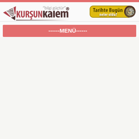
------MENÜ------