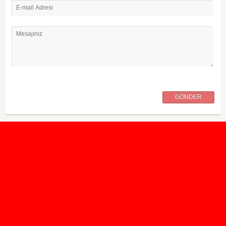
E-mail Adresi
Mesajınız
GÖNDER
2020 Taban ve Tavan Puanları
2019 Taban ve Tavan Puanları
Yüzlerce İngilizce Online Test
İletişim Formu