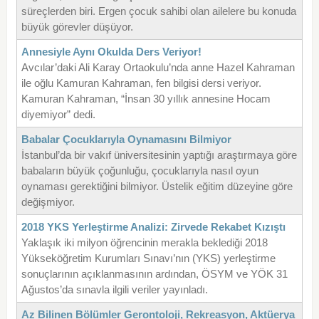
süreçlerden biri. Ergen çocuk sahibi olan ailelere bu konuda
büyük görevler düşüyor.
Annesiyle Aynı Okulda Ders Veriyor!
Avcılar’daki Ali Karay Ortaokulu’nda anne Hazel Kahraman
ile oğlu Kamuran Kahraman, fen bilgisi dersi veriyor.
Kamuran Kahraman, “İnsan 30 yıllık annesine Hocam
diyemiyor” dedi.
Babalar Çocuklarıyla Oynamasını Bilmiyor
İstanbul’da bir vakıf üniversitesinin yaptığı araştırmaya göre
babaların büyük çoğunluğu, çocuklarıyla nasıl oyun
oynaması gerektiğini bilmiyor. Üstelik eğitim düzeyine göre
değişmiyor.
2018 YKS Yerleştirme Analizi: Zirvede Rekabet Kızıştı
Yaklaşık iki milyon öğrencinin merakla beklediği 2018
Yükseköğretim Kurumları Sınavı’nın (YKS) yerleştirme
sonuçlarının açıklanmasının ardından, ÖSYM ve YÖK 31
Ağustos’da sınavla ilgili veriler yayınladı.
Az Bilinen Bölümler Gerontoloji, Rekreasyon, Aktüerya