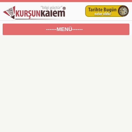
------MENÜ------