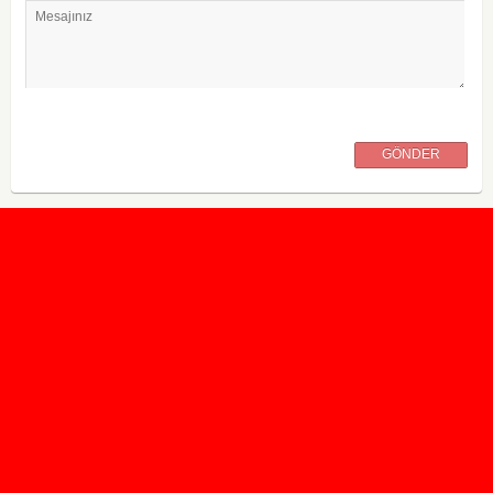
Mesajınız
GÖNDER
2020 Taban ve Tavan Puanları
2019 Taban ve Tavan Puanları
Yüzlerce İngilizce Online Test
İletişim Formu