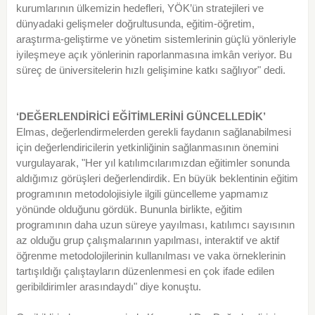
kurumlarının ülkemizin hedefleri, YÖK’ün stratejileri ve
dünyadaki gelişmeler doğrultusunda, eğitim-öğretim,
araştırma-geliştirme ve yönetim sistemlerinin güçlü yönleriyle
iyileşmeye açık yönlerinin raporlanmasına imkân veriyor. Bu
süreç de üniversitelerin hızlı gelişimine katkı sağlıyor" dedi.
‘DEĞERLENDİRİCİ EĞİTİMLERİNİ GÜNCELLEDİK’
Elmas, değerlendirmelerden gerekli faydanın sağlanabilmesi
için değerlendiricilerin yetkinliğinin sağlanmasının önemini
vurgulayarak, "Her yıl katılımcılarımızdan eğitimler sonunda
aldığımız görüşleri değerlendirdik. En büyük beklentinin eğitim
programının metodolojisiyle ilgili güncelleme yapmamız
yönünde olduğunu gördük. Bununla birlikte, eğitim
programının daha uzun süreye yayılması, katılımcı sayısının
az olduğu grup çalışmalarının yapılması, interaktif ve aktif
öğrenme metodolojilerinin kullanılması ve vaka örneklerinin
tartışıldığı çalıştayların düzenlenmesi en çok ifade edilen
geribildirimler arasındaydı" diye konuştu.