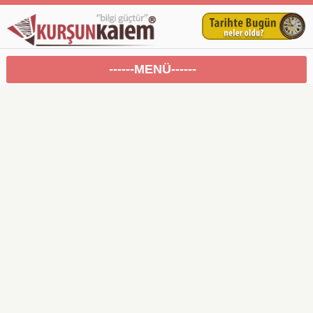
------MENÜ------