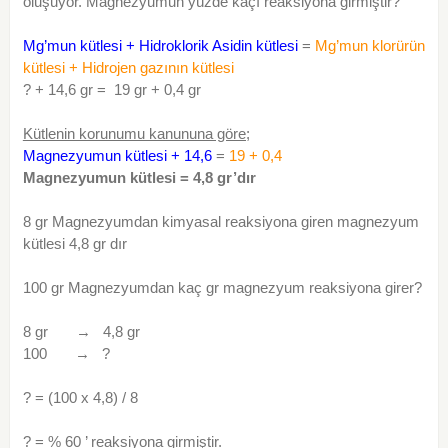
oluşuyor. Magnezyumun yüzde kaçı reaksiyona girmiştir?
Mg’mun kütlesi + Hidroklorik Asidin kütlesi
=
Mg’mun klorürün
kütlesi + Hidrojen gazının kütlesi
? + 14,6 gr = 19 gr + 0,4 gr
Kütlenin korunumu kanununa göre;
Magnezyumun kütlesi + 14,6
=
19 + 0,4
Magnezyumun kütlesi = 4,8 gr’dır
8 gr Magnezyumdan kimyasal reaksiyona giren magnezyum
kütlesi 4,8 gr dır
100 gr Magnezyumdan kaç gr magnezyum reaksiyona girer?
8 gr → 4,8 gr
100 → ?
? = (100 x 4,8) / 8
? = % 60 ’ reaksiyona girmiştir.