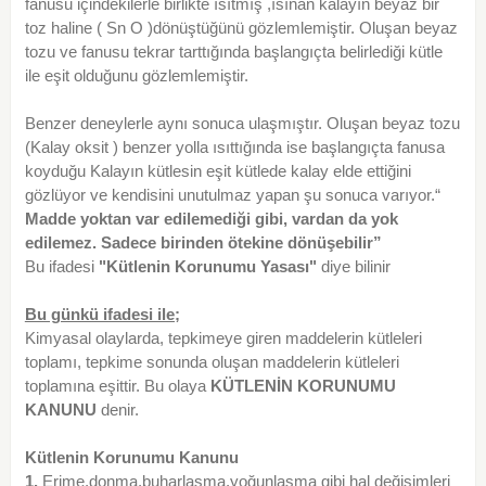
fanusu içindekilerle birlikte ısıtmış ,ısınan kalayın beyaz bir
toz haline ( Sn O )dönüştüğünü gözlemlemiştir. Oluşan beyaz
tozu ve fanusu tekrar tarttığında başlangıçta belirlediği kütle
ile eşit olduğunu gözlemlemiştir.
Benzer deneylerle aynı sonuca ulaşmıştır. Oluşan beyaz tozu
(Kalay oksit ) benzer yolla ısıttığında ise başlangıçta fanusa
koyduğu Kalayın kütlesin eşit kütlede kalay elde ettiğini
gözlüyor ve kendisini unutulmaz yapan şu sonuca varıyor.“
Madde yoktan var edilemediği gibi, vardan da yok
edilemez. Sadece birinden ötekine dönüşebilir”
Bu ifadesi
"Kütlenin Korunumu Yasası"
diye bilinir
Bu günkü ifadesi ile;
Kimyasal olaylarda, tepkimeye giren maddelerin kütleleri
toplamı, tepkime sonunda oluşan maddelerin kütleleri
toplamına eşittir. Bu olaya
KÜTLENİN KORUNUMU
KANUNU
denir.
Kütlenin Korunumu Kanunu
1.
Erime,donma,buharlaşma,yoğunlaşma gibi hal değişimleri