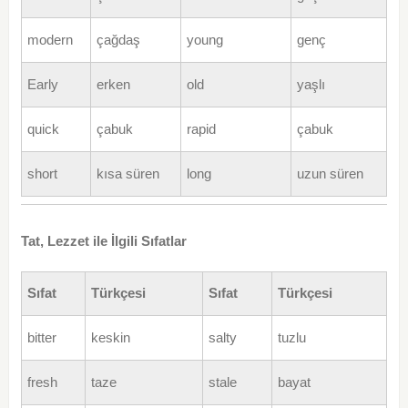
modern
çağdaş
young
genç
Early
erken
old
yaşlı
quick
çabuk
rapid
çabuk
short
kısa süren
long
uzun süren
Tat, Lezzet ile İlgili Sıfatlar
Sıfat
Türkçesi
Sıfat
Türkçesi
bitter
keskin
salty
tuzlu
fresh
taze
stale
bayat