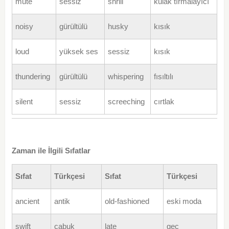
mute
sessiz
shrill
kulak tırmalayıcı
noisy
gürültülü
husky
kısık
loud
yüksek ses
sessiz
kısık
thundering
gürültülü
whispering
fısıltılı
silent
sessiz
screeching
cırtlak
Zaman ile İlgili Sıfatlar
Sıfat
Türkçesi
Sıfat
Türkçesi
ancient
antik
old-fashioned
eski moda
swift
çabuk
late
geç