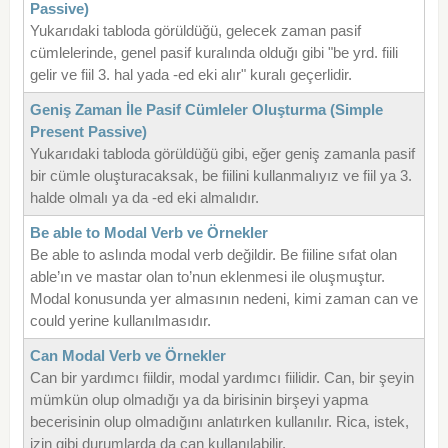
Passive)
Yukarıdaki tabloda görüldüğü, gelecek zaman pasif
cümlelerinde, genel pasif kuralında olduğı gibi "be yrd. fiili
gelir ve fiil 3. hal yada -ed eki alır" kuralı geçerlidir.
Geniş Zaman İle Pasif Cümleler Oluşturma (Simple
Present Passive)
Yukarıdaki tabloda görüldüğü gibi, eğer geniş zamanla pasif
bir cümle oluşturacaksak, be fiilini kullanmalıyız ve fiil ya 3.
halde olmalı ya da -ed eki almalıdır.
Be able to Modal Verb ve Örnekler
Be able to aslında modal verb değildir. Be fiiline sıfat olan
able’ın ve mastar olan to’nun eklenmesi ile oluşmuştur.
Modal konusunda yer almasının nedeni, kimi zaman can ve
could yerine kullanılmasıdır.
Can Modal Verb ve Örnekler
Can bir yardımcı fiildir, modal yardımcı fiilidir. Can, bir şeyin
mümkün olup olmadığı ya da birisinin birşeyi yapma
becerisinin olup olmadığını anlatırken kullanılır. Rica, istek,
izin gibi durumlarda da can kullanılabilir.