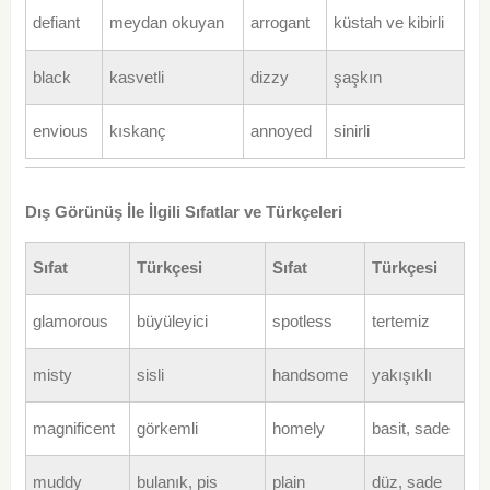
defiant
meydan okuyan
arrogant
küstah ve kibirli
black
kasvetli
dizzy
şaşkın
envious
kıskanç
annoyed
sinirli
Dış Görünüş İle İlgili Sıfatlar ve Türkçeleri
Sıfat
Türkçesi
Sıfat
Türkçesi
glamorous
büyüleyici
spotless
tertemiz
misty
sisli
handsome
yakışıklı
magnificent
görkemli
homely
basit, sade
muddy
bulanık, pis
plain
düz, sade