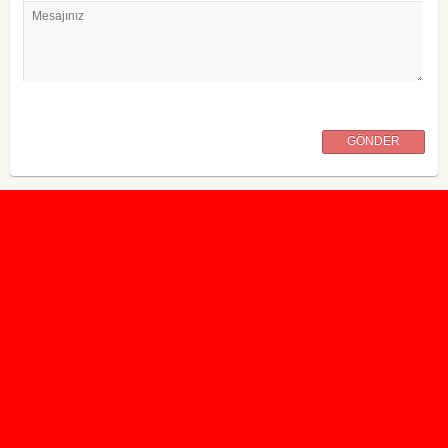
Mesajınız
GÖNDER
2020 Taban ve Tavan Puanları
2019 Taban ve Tavan Puanları
Yüzlerce İngilizce Online Test
İletişim Formu