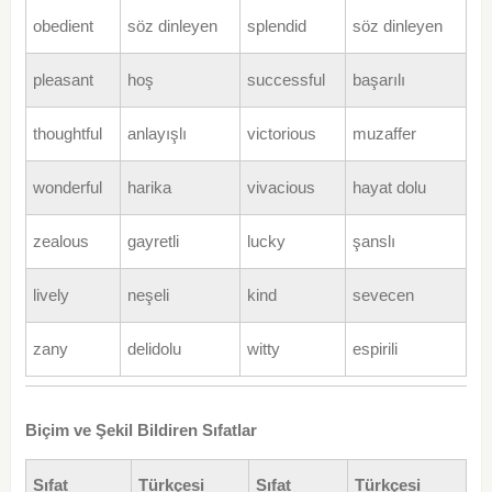
obedient
söz dinleyen
splendid
söz dinleyen
pleasant
hoş
successful
başarılı
thoughtful
anlayışlı
victorious
muzaffer
wonderful
harika
vivacious
hayat dolu
zealous
gayretli
lucky
şanslı
lively
neşeli
kind
sevecen
zany
delidolu
witty
espirili
Biçim ve Şekil Bildiren Sıfatlar
Sıfat
Türkçesi
Sıfat
Türkçesi