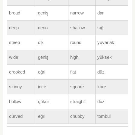
broad
geniş
narrow
dar
deep
derin
shallow
sığ
steep
dik
round
yuvarlak
wide
geniş
high
yüksek
crooked
eğri
flat
düz
skinny
ince
square
kare
hollow
çukur
straight
düz
curved
eğri
chubby
tombul