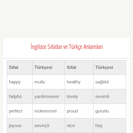
İngilizce Sıfatlar ve Türkçe Anlamları
Sıfat
Türkçesi
Sıfat
Türkçesi
happy
mutlu
healthy
sağlıklı
helpful
yardımsever
lovely
sevimli
perfect
mükemmel
proud
gururlu
joyous
sevinçli
nice
hoş