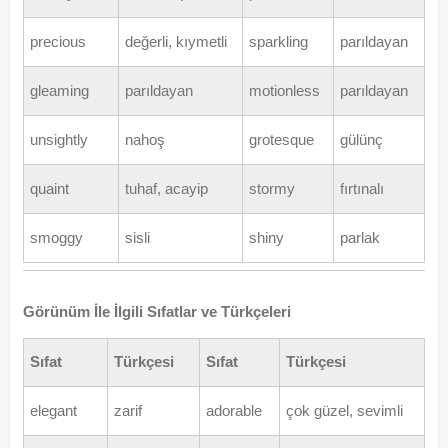
precious
değerli, kıymetli
sparkling
parıldayan
gleaming
parıldayan
motionless
parıldayan
unsightly
nahoş
grotesque
gülünç
quaint
tuhaf, acayip
stormy
fırtınalı
smoggy
sisli
shiny
parlak
Görünüm İle İlgili Sıfatlar ve Türkçeleri
Sıfat
Türkçesi
Sıfat
Türkçesi
elegant
zarif
adorable
çok güzel, sevimli