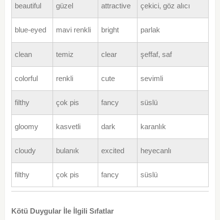
beautiful
güzel
attractive
çekici, göz alıcı
blue-eyed
mavi renkli
bright
parlak
clean
temiz
clear
şeffaf, saf
colorful
renkli
cute
sevimli
filthy
çok pis
fancy
süslü
gloomy
kasvetli
dark
karanlık
cloudy
bulanık
excited
heyecanlı
filthy
çok pis
fancy
süslü
Kötü Duygular İle İlgili Sıfatlar