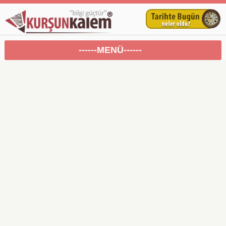
------MENÜ------