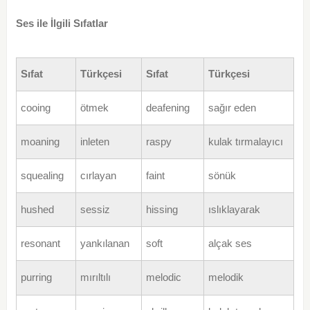
Ses ile İlgili Sıfatlar
Sıfat
Türkçesi
Sıfat
Türkçesi
cooing
ötmek
deafening
sağır eden
moaning
inleten
raspy
kulak tırmalayıcı
squealing
cırlayan
faint
sönük
hushed
sessiz
hissing
ıslıklayarak
resonant
yankılanan
soft
alçak ses
purring
mırıltılı
melodic
melodik