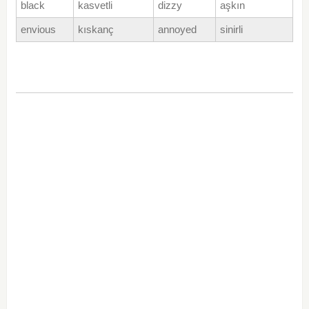
black
kasvetli
dizzy
aşkın
envious
kıskanç
annoyed
sinirli