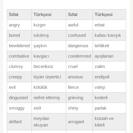
Sıfat
Türkçesi
Sıfat
Türkçesi
angry
kızgın
awful
erbat
bored
sıkılmış
confused
kafası karışık
bewildered
şaşkın
dangerous
tehlikeli
combative
kavgacı
condemned
ayıplanan
clumsy
beceriksiz
cruel
zalim
creepy
tüyler ürpertici
anxious
endişeli
evil
kötülük
fierce
vahşi
dingusted
nefret ettirmiş
grieving
kederli
smoggy
sisli
shiny
parlak
meydan
küstah ve
deflant
arrogant
okuyan
kibirli