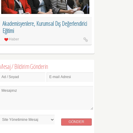
Akademisyenlere, Kurumsal Dış Değerlendirici
Eğitimi
Haber
Mesaj / Bildirim Gönderin
Ad / Soyad
E-mail Adresi
Mesajınız
GÖNDER