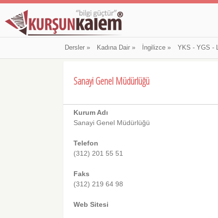
Dersler
»
Kadına Dair
»
İngilizce
»
YKS - YGS - 
Sanayi Genel Müdürlüğü
Kurum Adı
Sanayi Genel Müdürlüğü
Telefon
(312) 201 55 51
Faks
(312) 219 64 98
Web Sitesi