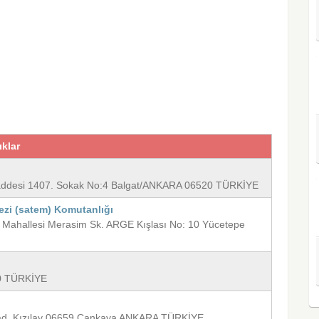
ıklar
 Caddesi 1407. Sokak No:4 Balgat/ANKARA 06520 TÜRKİYE
ezi (satem) Komutanlığı
t Mahallesi Merasim Sk. ARGE Kışlası No: 10 Yücetepe
00 TÜRKİYE
r Cad. Kızılay 06659 Çankaya ANKARA TÜRKİYE