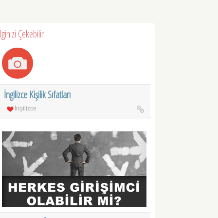
İlginizi Çekebilir
İngilizce Kişilik Sıfatları
İngilizce