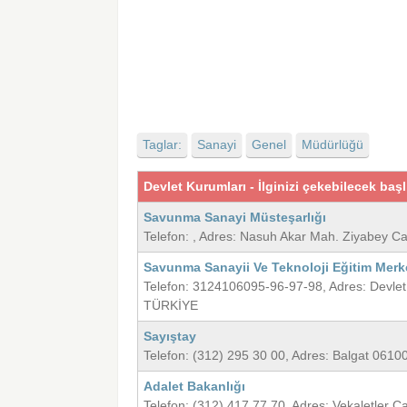
Taglar:
Sanayi
Genel
Müdürlüğü
Devlet Kurumları - İlginizi çekebilecek başl
Savunma Sanayi Müsteşarlığı
Telefon: , Adres: Nasuh Akar Mah. Ziyabey
Savunma Sanayii Ve Teknoloji Eğitim Merk
Telefon: 3124106095-96-97-98, Adres: Devle
TÜRKİYE
Sayıştay
Telefon: (312) 295 30 00, Adres: Balgat 061
Adalet Bakanlığı
Telefon: (312) 417 77 70, Adres: Vekaletle