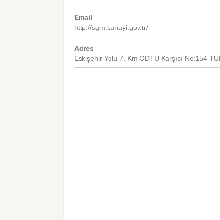
Email
http://sgm.sanayi.gov.tr/
Adres
Eskişehir Yolu 7. Km ODTÜ Karşısı No:154 T