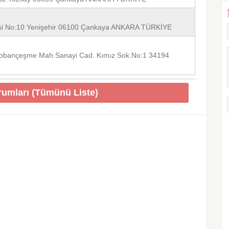
desi No:10 Yenişehir 06100 Çankaya ANKARA TÜRKİYE
 Çobançeşme Mah.Sanayi Cad. Kımız Sok.No:1 34194
rumları (Tümünü Liste)