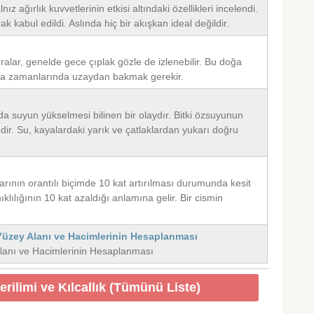
ız ağırlık kuvvetlerinin etkisi altındaki özellikleri incelendi.
k kabul edildi. Aslında hiç bir akışkan ideal değildir.
alar, genelde gece çıplak gözle de izlenebilir. Bu doğa
uşma zamanlarında uzaydan bakmak gerekir.
rda suyun yükselmesi bilinen bir olaydır. Bitki özsuyunun
edir. Su, kayalardaki yarık ve çatlaklardan yukarı doğru
rının orantılı biçimde 10 kat artırılması durumunda kesit
klılığının 10 kat azaldığı anlamına gelir. Bir cismin
Yüzey Alanı ve Hacimlerinin Hesaplanması
 Alanı ve Hacimlerinin Hesaplanması
erilimi ve Kılcallık (Tümünü Liste)