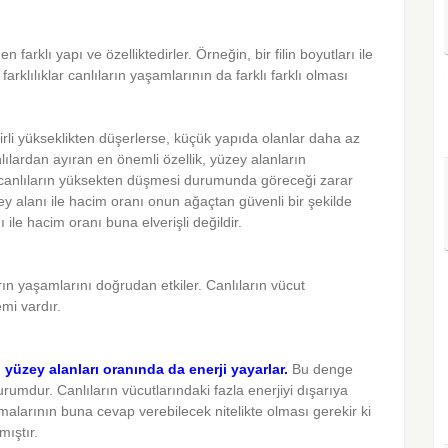
den farklı yapı ve özelliktedirler. Örneğin, bir filin boyutları ile
 farklılıklar canlıların yaşamlarının da farklı farklı olması
elirli yükseklikten düşerlerse, küçük yapıda olanlar daha az
lılardan ayıran en önemli özellik, yüzey alanların
k canlıların yüksekten düşmesi durumunda göreceği zarar
y alanı ile hacim oranı onun ağaçtan güvenli bir şekilde
 ile hacim oranı buna elverişli değildir.
arın yaşamlarını doğrudan etkiler. Canlıların vücut
mi vardır.
n yüzey alanları oranında da enerji yayarlar.
Bu denge
urumdur. Canlıların vücutlarındaki fazla enerjiyi dışarıya
zmalarının buna cevap verebilecek nitelikte olması gerekir ki
mıştır.