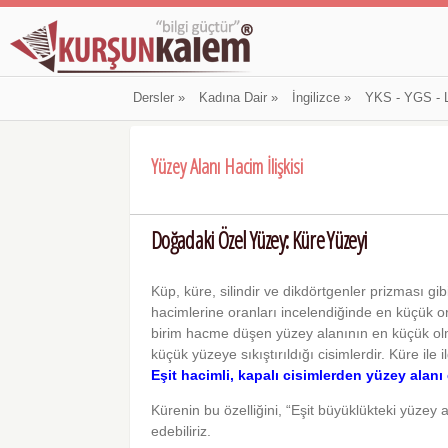
Dersler
»
Kadına Dair
»
İngilizce
»
YKS - YGS - 
Yüzey Alanı Hacim İlişkisi
Doğadaki Özel Yüzey: Küre Yüzeyi
Küp, küre, silindir ve dikdörtgenler prizması gib
hacimlerine oranları incelendiğinde en küçük o
birim hacme düşen yüzey alanının en küçük olm
küçük yüzeye sıkıştırıldığı cisimlerdir. Küre ile il
Eşit hacimli, kapalı cisimlerden yüzey alanı
Kürenin bu özelliğini, “Eşit büyüklükteki yüzey
edebiliriz.