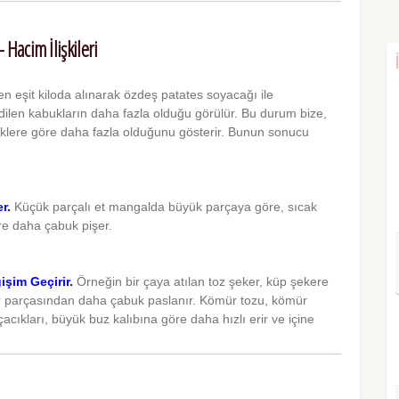
Hacim İlişkileri
n eşit kiloda alınarak özdeş patates soyacağı ile
ilen kabukların daha fazla olduğu görülür. Bu durum bize,
üklere göre daha fazla olduğunu gösterir. Bunun sonucu
er.
Küçük parçalı et mangalda büyük parçaya göre, sıcak
re daha çabuk pişer.
şim Geçirir.
Örneğin bir çaya atılan toz şeker, küp şekere
mir parçasından daha çabuk paslanır. Kömür tozu, kömür
cıkları, büyük buz kalıbına göre daha hızlı erir ve içine