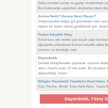
Daha önceleri sıvılar ve gazlar incelenirken yaln
Bu incelemeler yapılırken akışkanlar ideal olara
Aurora Nedir? Aurora Nasıl Oluşur?
Gökyüzündeki doğal ışık görüntüleri olan auror
olayını bir bütün olarak görebilmek için, ol
Fizikte Kılcallık Olayı
Kılcal boru adı verilen çok küçük çaplı borula
ağaçlarda yükselmesi kısmen kılcallık etkisi il
tırmanır ve donduğu zam
Dayanıklılık
Gerekli hesaplamalar yapılarak, cücenin ebatla
alanı / hacim oranı 10 kat azalır. Bu da daya-nı
dayanıklılığı, boyut
Düzgün Geometrik Cisimlerin Kesit Alanı, 
Küp, Prizma, Slindir, Küre Kesit Alanı, Yüzey
Dayanıklılık, Yüzey G