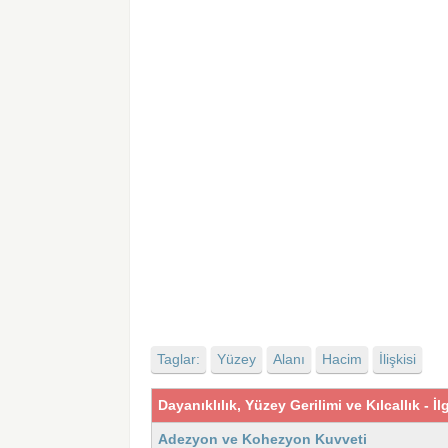
Taglar:
Yüzey
Alanı
Hacim
İlişkisi
Dayanıklılık, Yüzey Gerilimi ve Kılcallık - İ
Adezyon ve Kohezyon Kuvveti