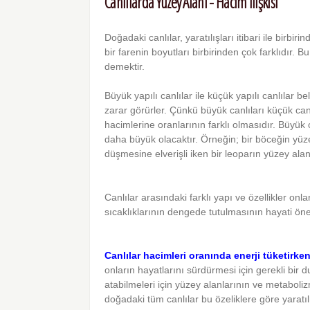
Canlılarda Yüzey Alanı - Hacim İlişkisi
Doğadaki canlılar, yaratılışları itibari ile birbirin
bir farenin boyutları birbirinden çok farklıdır. Bu
demektir.
Büyük yapılı canlılar ile küçük yapılı canlılar b
zarar görürler. Çünkü büyük canlıları küçük can
hacimlerine oranlarının farklı olmasıdır. Büyü
daha büyük olacaktır. Örneğin; bir böceğin yüze
düşmesine elverişli iken bir leoparın yüzey alanı
Canlılar arasındaki farklı yapı ve özellikler onl
sıcaklıklarının dengede tutulmasının hayati öne
Canlılar hacimleri oranında enerji tüketirke
onların hayatlarını sürdürmesi için gerekli bir d
atabilmeleri için yüzey alanlarının ve metaboli
doğadaki tüm canlılar bu özeliklere göre yaratıl