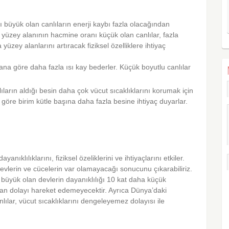
 büyük olan canlıların enerji kaybı fazla olacağından
bi yüzey alanının hacmine oranı küçük olan canlılar, fazla
 yüzey alanlarını artıracak fiziksel özelliklere ihtiyaç
ana göre daha fazla ısı kay bederler. Küçük boyutlu canlılar
arın aldığı besin daha çok vücut sıcaklıklarını korumak için
ra göre birim kütle başına daha fazla besine ihtiyaç duyarlar.
yanıklılıklarını, fiziksel özeliklerini ve ihtiyaçlarını etkiler.
evlerin ve cücelerin var olamayacağı sonucunu çıkarabiliriz.
büyük olan devlerin dayanıklılığı 10 kat daha küçük
tan dolayı hareket edemeyecektir. Ayrıca Dünya’daki
lılar, vücut sıcaklıklarını dengeleyemez dolayısı ile