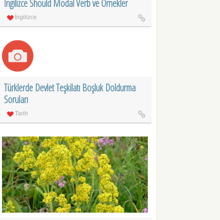
İngilizce Should Modal Verb ve Örnekler
İngilizce
Türklerde Devlet Teşkilatı Boşluk Doldurma
Soruları
Tarih