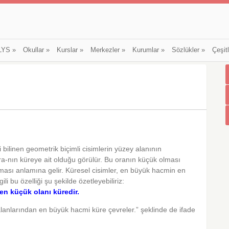
LYS
»
Okullar
»
Kurslar
»
Merkezler
»
Kurumlar
»
Sözlükler
»
Çeşit
i bilinen geometrik biçimli cisimlerin yüzey alanının
ra-nın küreye ait olduğu görülür. Bu oranın küçük olması
ası anlamına gelir. Küresel cisimler, en büyük hacmin en
gili bu özelliği şu şekilde özetleyebiliriz:
 en küçük olanı küredir.
 alanlarından en büyük hacmi küre çevreler.” şeklinde de ifade