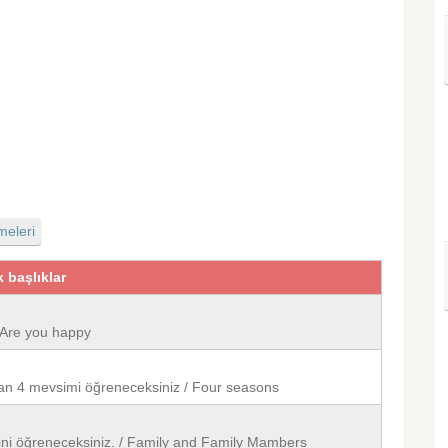
meleri
k başlıklar
- Are you happy
unan 4 mevsimi öğreneceksiniz / Four seasons
erini öğreneceksiniz. / Family and Family Mambers