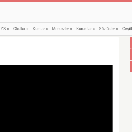
LYS
»
Okullar
»
Kurslar
»
Merkezler
»
Kurumlar
»
Sözlükler
»
Çeşit