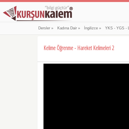
Dersler
»
Kadına Dair
»
İngilizce
»
YKS - YGS - 
Kelime Öğrenme - Hareket Kelimeleri 2