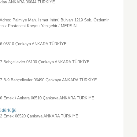
anlıklar/ ANKARA 06644 TÜRKİYE
, Adres: Palmiye Mah. İsmet İnönü Bulvarı 1219 Sok. Özdemir
eniz Pastanesi Karşısı Yenişehir / MERSİN
 No:36 06510 Çankaya ANKARA TÜRKİYE
No:27 Bahçelievler 06100 Çankaya ANKARA TÜRKİYE
No:27 B-9 Bahçelievler 06490 Çankaya ANKARA TÜRKİYE
 No:36 Emek / Ankara 06510 Çankaya ANKARA TÜRKİYE
Müdürlüğü
 No:42 Emek 06520 Çankaya ANKARA TÜRKİYE