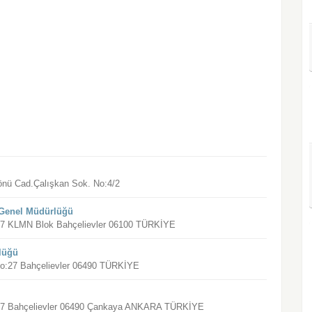
nönü Cad.Çalışkan Sok. No:4/2
ş) Genel Müdürlüğü
o:27 KLMN Blok Bahçelievler 06100 TÜRKİYE
rlüğü
ı No:27 Bahçelievler 06490 TÜRKİYE
No:27 Bahçelievler 06490 Çankaya ANKARA TÜRKİYE