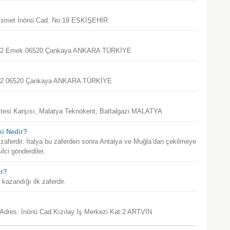
. İsmet İnönü Cad. No:19 ESKİŞEHİR
 No:42 Emek 06520 Çankaya ANKARA TÜRKİYE
 No:42 06520 Çankaya ANKARA TÜRKİYE
sitesi Karşısı, Malatya Teknokent, Battalgazi MALATYA
mi Nedir?
 zaferdir. İtalya bu zaferden sonra Antalya ve Muğla’dan çekilmeye
lci gönderdiler.
ir?
kazandığı ilk zaferdir.
, Adres: İnönü Cad.Kızılay İş Merkezi Kat:2 ARTVİN