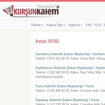
Dersler
»
Kadına Dair
»
İngilizce
»
YKS - YGS - 
Aranan: INONU
Sarıkamış Askerlik Şubesi Başkanlığı / Sarıkam
Telefon: 0 474 413 40 76, Adres: İnönü Mah. Hüse
Zeytinburnu Askerlik Şubesi Başkanlığı / Zeyti
Telefon: 0 212 582 69 81, Adres: Beş Telsiz Mah.
Zeytinburnu-İstanbul
Tuzla Askerlik Şubesi Başkanlığı / Tuzla
Telefon: 0 216 446 84 42, Adres: Postane mah. İn
Tepebaşı Askerlik Şubesi Başkanlığı / İnönü
Telefon: 0 222 230 39 24, Adres: Cunudiye Mah.Ş