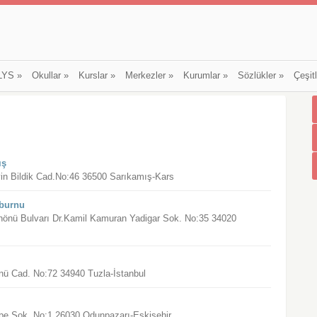
LYS
»
Okullar
»
Kurslar
»
Merkezler
»
Kurumlar
»
Sözlükler
»
Çeşit
ış
yin Bildik Cad.No:46 36500 Sarıkamış-Kars
nburnu
 İnönü Bulvarı Dr.Kamil Kamuran Yadigar Sok. No:35 34020
önü Cad. No:72 34940 Tuzla-İstanbul
ube Sok. No:1 26030 Odunpazarı-Eskişehir