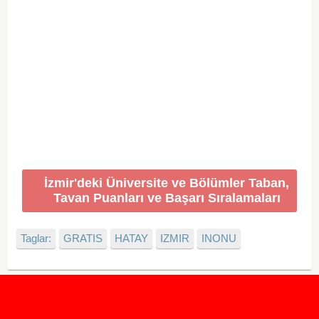
İzmir'deki Üniversite ve Bölümler Taban,
Tavan Puanları ve Başarı Sıralamaları
Taglar:
GRATIS
HATAY
IZMIR
INONU
2020 Taban ve Tavan Puanları