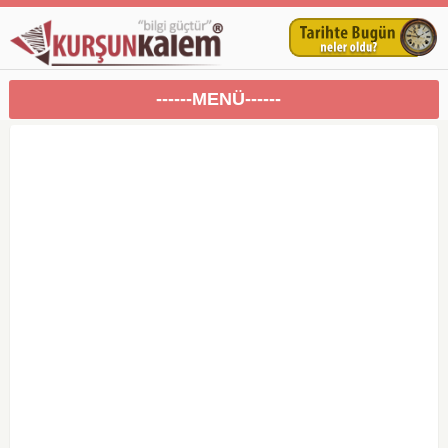
------MENÜ------