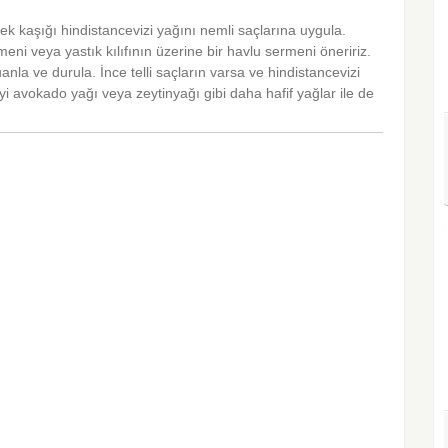
mek kaşığı hindistancevizi yağını nemli saçlarına uygula.
eni veya yastık kılıfının üzerine bir havlu sermeni öneririz.
nla ve durula. İnce telli saçların varsa ve hindistancevizi
eyi avokado yağı veya zeytinyağı gibi daha hafif yağlar ile de