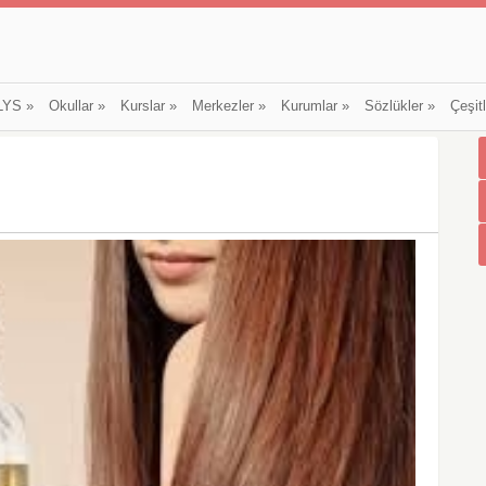
LYS
»
Okullar
»
Kurslar
»
Merkezler
»
Kurumlar
»
Sözlükler
»
Çeşit