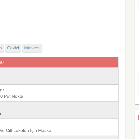
n
Cevizi
Maskesi
lar
er
 10 Püf Nokta
i
Ve Cilt Lekeleri İçin Maske