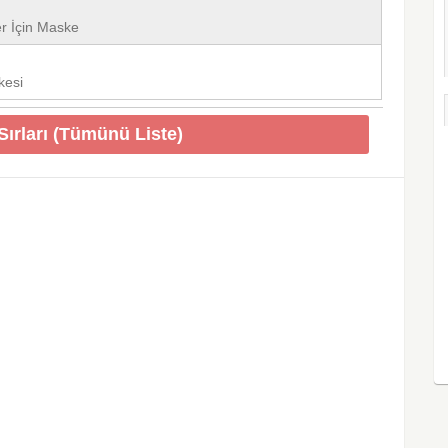
er İçin Maske
kesi
Sırları (Tümünü Liste)