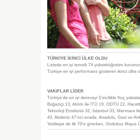
TÜRKİYE İKİNCİ ÜLKE OLDU
Listede en iyi temsili 74 yükseköğretim kurumu
Türkiye en iyi performans gösteren ikinci ülke o
VAKIFLAR LİDER
Türkiye’de en iyi dereceyi 5’incilikle Koç yakal
Boğaziçi 13, Atılım ile İTÜ 19, ODTÜ 22, Hacet
Teknoloji Enstitüsü 32, İstanbul 33, Marmara i
43, Akdeniz 47’nci sırada. Anadolu, Gazi ve Ank
Yeditepe de ilk 70’e girerken, Ondokuz Mayıs Ün