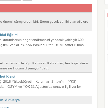
ve önemli süreçlerden biri. Ergen çocuk sahibi olan ailelere
ici Eğitimi
m kurumlarının değerlendirmesini yapacak yaklaşık 600
itimi’ verildi. YÖKAK Başkanı Prof. Dr. Muzaffer Elmas,
zel Kahraman ile oğlu Kamuran Kahraman, fen bilgisi dersi
annesine Hocam diyemiyor” dedi.
bet Kızıştı
diği 2018 Yükseköğretim Kurumları Sınavı’nın (YKS)
dan, ÖSYM ve YÖK 31 Ağustos’da sınavla ilgili veriler
on, Aktüerya