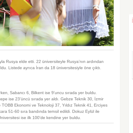
yla Rusya elde etti. 22 üniversiteyle Rusya’nın ardından
ldu. Listede ayrıca İran da 18 üniversitesiyle öne çıktı.
arken, Sabancı 6, Bilkent ise 9’uncu sırada yer buldu.
tepe ise 23’üncü sırada yer aldı. Gebze Teknik 30, İzmir
le TOBB Ekonomi ve Teknoloji 37, Yıldız Teknik 41, Erciyes
ara 51-60 sıra bandında temsil edildi. Dokuz Eylül ile
iversitesi ise ilk 100’de kendine yer buldu.