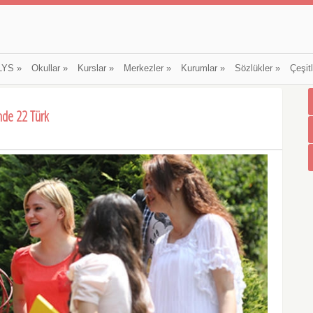
LYS
»
Okullar
»
Kurslar
»
Merkezler
»
Kurumlar
»
Sözlükler
»
Çeşit
inde 22 Türk