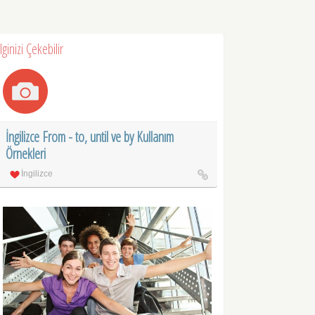
İlginizi Çekebilir
İngilizce From - to, until ve by Kullanım
Örnekleri
İngilizce