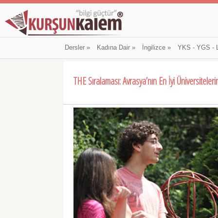
Dersler
»
Kadına Dair
»
İngilizce
»
YKS - YGS - 
THE Sıralaması: Avrasya’nın En İyi Üniversiteler