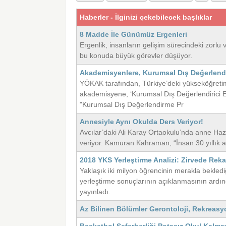
Haberler - İlginizi çekebilecek başlıklar
8 Madde İle Günümüz Ergenleri
Ergenlik, insanların gelişim sürecindeki zorlu 
bu konuda büyük görevler düşüyor.
Akademisyenlere, Kurumsal Dış Değerlendir
YÖKAK tarafından, Türkiye’deki yükseköğreti
akademisyene, ‘Kurumsal Dış Değerlendirici Eğ
"Kurumsal Dış Değerlendirme Pr
Annesiyle Aynı Okulda Ders Veriyor!
Avcılar’daki Ali Karay Ortaokulu’nda anne Ha
veriyor. Kamuran Kahraman, “İnsan 30 yıllık 
2018 YKS Yerleştirme Analizi: Zirvede Reka
Yaklaşık iki milyon öğrencinin merakla bekle
yerleştirme sonuçlarının açıklanmasının ardın
yayınladı.
Az Bilinen Bölümler Gerontoloji, Rekreasy