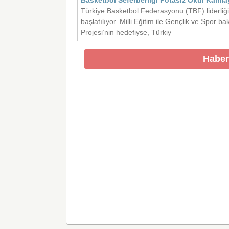
Basketbol Seferberliği Potasız Okul Kalm
Türkiye Basketbol Federasyonu (TBF) liderliğin
başlatılıyor. Milli Eğitim ile Gençlik ve Spor 
Projesi’nin hedefiyse, Türkiy
Haber