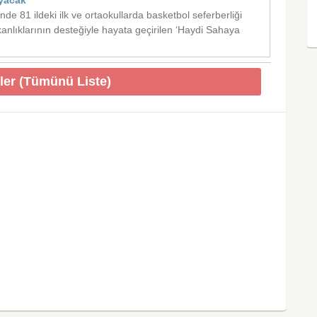
ayacak
de 81 ildeki ilk ve ortaokullarda basketbol seferberliği
bakanlıklarının desteğiyle hayata geçirilen ‘Haydi Sahaya
ler (Tümünü Liste)