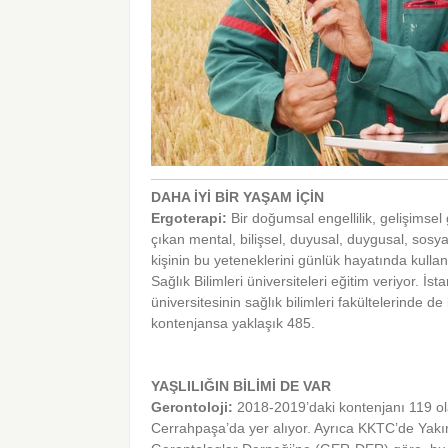
DAHA İYİ BİR YAŞAM İÇİN
Ergoterapi:
Bir doğumsal engellilik, gelişims
çıkan mental, bilişsel, duyusal, duygusal, sosyal
kişinin bu yeteneklerini günlük hayatında kulla
Sağlık Bilimleri üniversiteleri eğitim veriyor. İs
üniversitesinin sağlık bilimleri fakültelerinde d
kontenjansa yaklaşık 485.
YAŞLILIĞIN BİLİMİ DE VAR
Gerontoloji:
2018-2019’daki kontenjanı 119 ola
Cerrahpaşa’da yer alıyor. Ayrıca KKTC’de Yakın