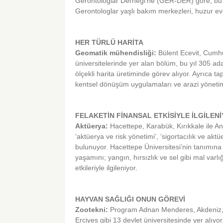
Gerontologlar Derneği’ne (GER-DER) göre, bu da
Gerontologlar yaşlı bakım merkezleri, huzur evle
HER TÜRLÜ HARİTA
Geomatik mühendisliği:
Bülent Ecevit, Cumhu
üniversitelerinde yer alan bölüm, bu yıl 305 
ölçekli harita üretiminde görev alıyor. Ayrıca 
kentsel dönüşüm uygulamaları ve arazi yönetim
FELAKETİN FİNANSAL ETKİSİYLE İLGİLEN
Aktüerya:
Hacettepe, Karabük, Kırıkkale ile Anka
‘aktüerya ve risk yönetimi’, ‘sigortacılık ve aktü
bulunuyor. Hacettepe Üniversitesi’nin tanımına 
yaşamını; yangın, hırsızlık ve sel gibi mal varl
etkileriyle ilgileniyor.
HAYVAN SAĞLIĞI ONUN GÖREVİ
Zootekni:
Program Adnan Menderes, Akdeniz,
Erciyes gibi 13 devlet üniversitesinde yer alıy