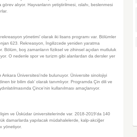
 görev alıyor. Hayvanların yetiştirilmesi, ıslahı, beslenmesi
rlar.
ve ‘rekreasyon yönetimi’ olarak iki lisans programı var. Bölümler
ntenjan 623. Rekreasyon, İngilizcede yeniden yaratma
r. Bölüm, boş zamanların fiziksel ve zihinsel açıdan mutluluk
ıyor. O nedenle spor ve turizm gibi alanlardan da dersler yer
nkara Üniversitesi’nde bulunuyor. Üniversite sinolojiyi
inen bir bilim dalı’ olarak tanımlıyor. Programda Çin dili ve
 aydınlatılmasında Çince’nin kullanılması amaçlanıyor.
elişim ve Üsküdar üniversitelerinde var. 2018-2019’da 140
yük damarlarda yapılacak müdahalelerde, kalp-akciğer
ı yönetiyor.