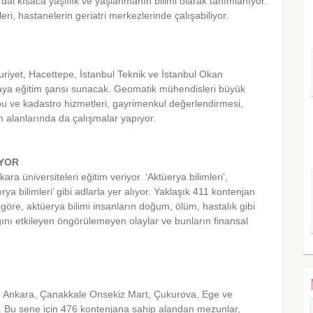
l kısaca yaşlılık ve yaşlanmanın bilimi olarak tanımlanıyor.
ri, hastanelerin geriatri merkezlerinde çalışabiliyor.
riyet, Hacettepe, İstanbul Teknik ve İstanbul Okan
adaya eğitim şansı sunacak. Geomatik mühendisleri büyük
tapu ve kadastro hizmetleri, gayrimenkul değerlendirmesi,
 alanlarında da çalışmalar yapıyor.
İYOR
ra üniversiteleri eğitim veriyor. ‘Aktüerya bilimleri’,
erya bilimleri’ gibi adlarla yer alıyor. Yaklaşık 411 kontenjan
göre, aktüerya bilimi insanların doğum, ölüm, hastalık gibi
ığını etkileyen öngörülemeyen olaylar ve bunların finansal
 Ankara, Çanakkale Onsekiz Mart, Çukurova, Ege ve
or. Bu sene için 476 kontenjana sahip alandan mezunlar,