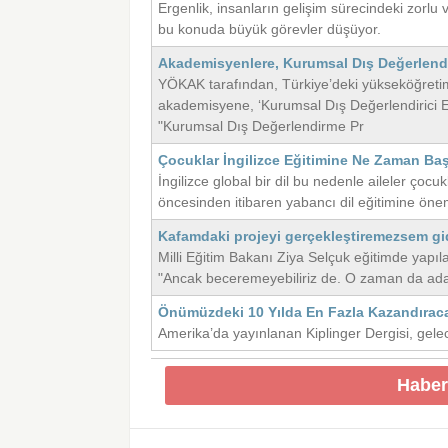
Ergenlik, insanların gelişim sürecindeki zorlu 
bu konuda büyük görevler düşüyor.
Akademisyenlere, Kurumsal Dış Değerlendir
YÖKAK tarafından, Türkiye’deki yükseköğreti
akademisyene, ‘Kurumsal Dış Değerlendirici Eğ
"Kurumsal Dış Değerlendirme Pr
Çocuklar İngilizce Eğitimine Ne Zaman Baş
İngilizce global bir dil bu nedenle aileler çocu
öncesinden itibaren yabancı dil eğitimine ön
Kafamdaki projeyi gerçekleştiremezsem gi
Milli Eğitim Bakanı Ziya Selçuk eğitimde yapı
"Ancak beceremeyebiliriz de. O zaman da ada
Önümüzdeki 10 Yılda En Fazla Kazandırac
Amerika’da yayınlanan Kiplinger Dergisi, gele
Haber