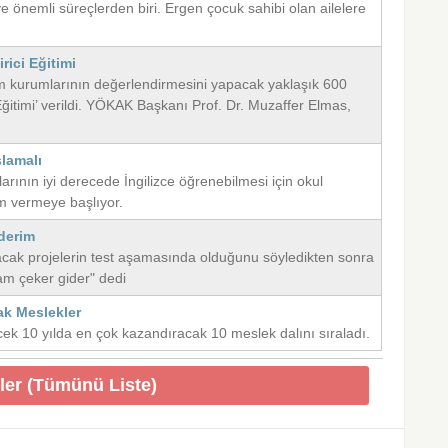
ve önemli süreçlerden biri. Ergen çocuk sahibi olan ailelere
ici Eğitimi
m kurumlarının değerlendirmesini yapacak yaklaşık 600
itimi’ verildi. YÖKAK Başkanı Prof. Dr. Muzaffer Elmas,
lamalı
klarının iyi derecede İngilizce öğrenebilmesi için okul
em vermeye başlıyor.
derim
lacak projelerin test aşamasında olduğunu söyledikten sonra
m çeker gider" dedi
ak Meslekler
cek 10 yılda en çok kazandıracak 10 meslek dalını sıraladı.
ler (Tümünü Liste)