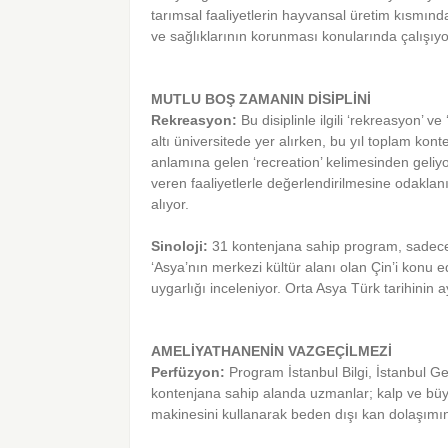
tarımsal faaliyetlerin hayvansal üretim kısmında
ve sağlıklarının korunması konularında çalışıyo
MUTLU BOŞ ZAMANIN DİSİPLİNİ
Rekreasyon:
Bu disiplinle ilgili ‘rekreasyon’ 
altı üniversitede yer alırken, bu yıl toplam ko
anlamına gelen ‘recreation’ kelimesinden geliyo
veren faaliyetlerle değerlendirilmesine odaklan
alıyor.
Sinoloji:
31 kontenjana sahip program, sadece A
‘Asya’nın merkezi kültür alanı olan Çin’i konu ed
uygarlığı inceleniyor. Orta Asya Türk tarihinin
AMELİYATHANENİN VAZGEÇİLMEZİ
Perfüzyon:
Program İstanbul Bilgi, İstanbul G
kontenjana sahip alanda uzmanlar; kalp ve bü
makinesini kullanarak beden dışı kan dolaşımın