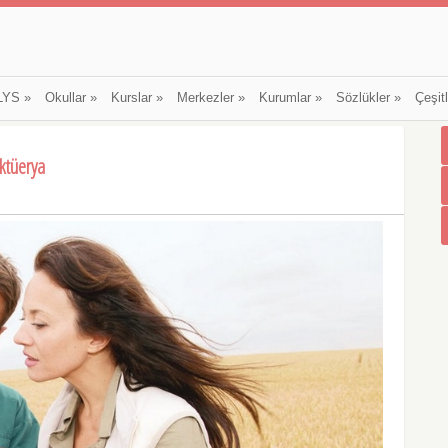
LYS
»
Okullar
»
Kurslar
»
Merkezler
»
Kurumlar
»
Sözlükler
»
Çeşit
Aktüerya