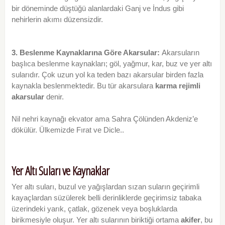
bir döneminde düştüğü alanlardaki Ganj ve İndus gibi
nehirlerin akımı düzensizdir.
3. Beslenme Kaynaklarına Göre Akarsular:
Akarsuların
başlıca beslenme kaynakları; göl, yağmur, kar, buz ve yer altı
sularıdır. Çok uzun yol ka teden bazı akarsular birden fazla
kaynakla beslenmektedir. Bu tür akarsulara
karma rejimli
akarsular
denir.
Nil nehri kaynağı ekvator ama Sahra Çölünden Akdeniz’e
dökülür. Ülkemizde Fırat ve Dicle..
Yer Altı Suları ve Kaynaklar
Yer altı suları, buzul ve yağışlardan sızan suların geçirimli
kayaçlardan süzülerek belli derinliklerde geçirimsiz tabaka
üzerindeki yarık, çatlak, gözenek veya boşluklarda
birikmesiyle oluşur. Yer altı sularının biriktiği ortama
akifer
, bu