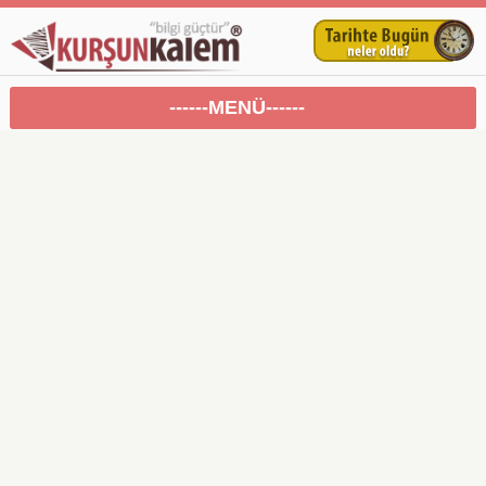
------MENÜ------