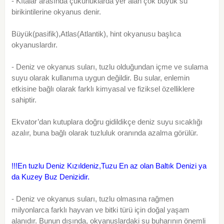
- Kıtalar arasında çukurluklarda yer alan çok büyük su
birikintilerine okyanus denir.
Büyük(pasifik),Atlas(Atlantik), hint okyanusu başlıca
okyanuslardır.
- Deniz ve okyanus suları, tuzlu olduğundan içme ve sulama
suyu olarak kullanıma uygun değildir. Bu sular, enlemin
etkisine bağlı olarak farklı kimyasal ve fiziksel özelliklere
sahiptir.
Ekvator’dan kutuplara doğru gidildikçe deniz suyu sıcaklığı
azalır, buna bağlı olarak tuzluluk oranında azalma görülür.
!!!En tuzlu Deniz Kızıldeniz,Tuzu En az olan Baltık Denizi ya
da Kuzey Buz Denizidir.
- Deniz ve okyanus suları, tuzlu olmasına rağmen
milyonlarca farklı hayvan ve bitki türü için doğal yaşam
alanıdır. Bunun dışında, okyanuslardaki su buharının önemli