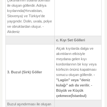
çukurlarının sularla dolması
ile oluşan göllerdir. Adriya
kıyılarında(Hırvatistan,
Slovenya) ve Türkiye’de
yaygındır. Dolin, uvala, polye
ve obruklardan oluşur. -
Akdeniz
c. Kıyı Set Gölleri
Alçak kıyılarda dalga ve
akıntıların etkisiyle
meydana gelen kıyı
kordonlarının bir koy veya
körfezin önünü kapatması
3. Buzul (Sirk) Göller
sonucu oluşan göllerdir.
-
"Lagün" veya "deniz
kulağı" adı da verilir.
-
Büyük ve Küçük
çekmece(İstanbul)
Buzul aşındırması ile oluşan