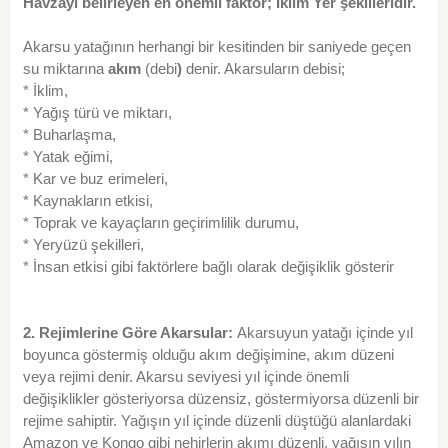
Havzayı belirleyen en önemli faktör; İklim Yer şekilleridir.
Akarsu yatağının herhangi bir kesitinden bir saniyede geçen
su miktarına
akım
(debi
)
denir. Akarsuların debisi;
* İklim,
* Yağış türü ve miktarı,
* Buharlaşma,
* Yatak eğimi,
* Kar ve buz erimeleri,
* Kaynakların etkisi,
* Toprak ve kayaçların geçirimlilik durumu,
* Yeryüzü şekilleri,
* İnsan etkisi gibi faktörlere bağlı olarak değişiklik gösterir
2. Rejimlerine Göre Akarsular:
Akarsuyun yatağı içinde yıl
boyunca göstermiş olduğu akım değişimine, akım düzeni
veya rejimi denir. Akarsu seviyesi yıl içinde önemli
değişiklikler gösteriyorsa düzensiz, göstermiyorsa düzenli bir
rejime sahiptir. Yağışın yıl içinde düzenli düştüğü alanlardaki
Amazon ve Kongo gibi nehirlerin akımı düzenli, yağışın yılın