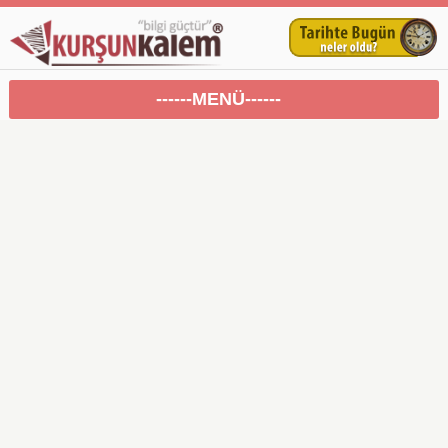
------MENÜ------