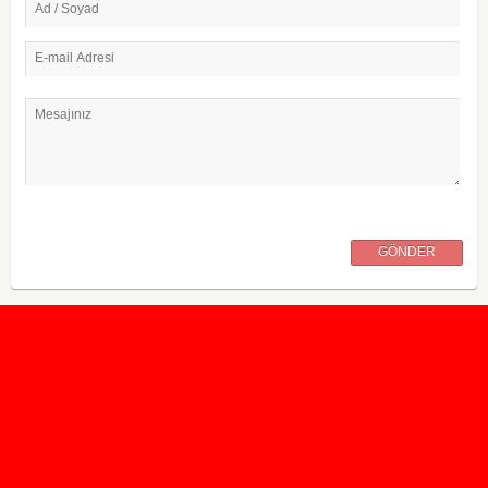
Ad / Soyad
E-mail Adresi
Mesajınız
GÖNDER
2020 Taban ve Tavan Puanları
2019 Taban ve Tavan Puanları
Yüzlerce İngilizce Online Test
İletişim Formu