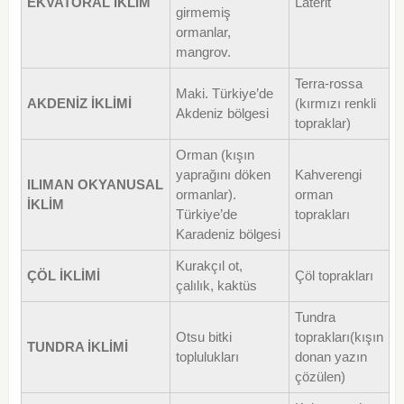
EKVATORAL İKLİM
Laterit
girmemiş
ormanlar,
mangrov.
Terra-rossa
Maki. Türkiye’de
AKDENİZ İKLİMİ
(kırmızı renkli
Akdeniz bölgesi
topraklar)
Orman (kışın
yaprağını döken
Kahverengi
ILIMAN OKYANUSAL
ormanlar).
orman
İKLİM
Türkiye’de
toprakları
Karadeniz bölgesi
Kurakçıl ot,
ÇÖL İKLİMİ
Çöl toprakları
çalılık, kaktüs
Tundra
Otsu bitki
toprakları(kışın
TUNDRA İKLİMİ
toplulukları
donan yazın
çözülen)