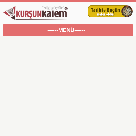
------MENÜ------