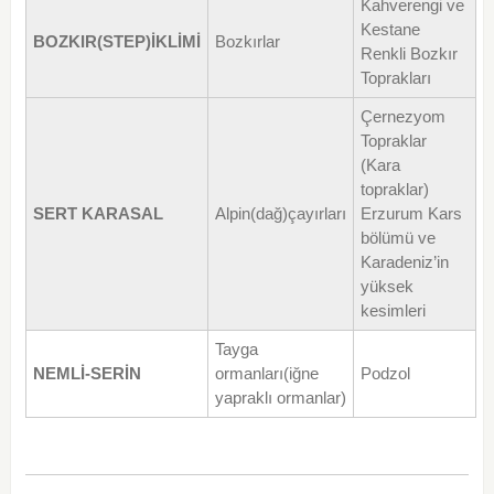
Kahverengi ve
Kestane
BOZKIR(STEP)İKLİMİ
Bozkırlar
Renkli Bozkır
Toprakları
Çernezyom
Topraklar
(Kara
topraklar)
SERT KARASAL
Alpin(dağ)çayırları
Erzurum Kars
bölümü ve
Karadeniz’in
yüksek
kesimleri
Tayga
NEMLİ
-SERİN
ormanları(iğne
Podzol
yapraklı ormanlar)