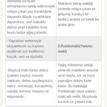
alanlarda kızılçam
Makilerin tahrip edildiği
ormanlarının tahrip edilmesiyle
yerlerde ortaya çıkan az
ortaya çıkan yaz kuraklığına
gelişmiş kurakçıl bir
dayanıklı düşük sıcaklıklara
türdür.Lavanta ve kekik bu
dayanıksız, sert kabuklu
gruba girer.
daima yeşil kalabilen kısa
boylu bodur ağaççıklardır.
-Yaprakları terlemeyle
oluşabilecek su kaybını
3.Psödomaki(Yalancı
azaltmak için kadifemsi,
maki)
küçük, sert ve tüylüdür.
Yağış miktarının arttığı
-Başlıca maki türleri delice
yerlerde makilerin arasına
(yabani zeytin), mersin,
uzun boylu, sık ve kışın
zakkum, defne, keçiboynuzu,
yaprağını döken türler
sakız, menengiç, kocayemiş,
katılır. Bu topluluğa
sandal, kermez meşesi ve
Psödomaki veya yalancı
erguvandır.
maki adı verilir. Muşmula,
kızılcık ve yabani erik.