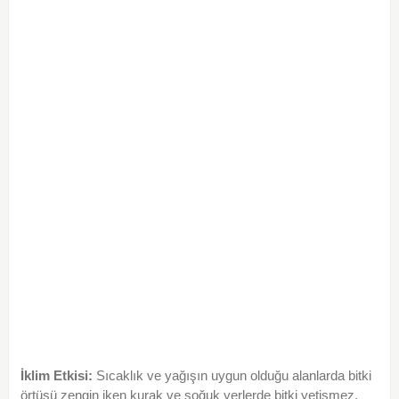
İklim Etkisi:
Sıcaklık ve yağışın uygun olduğu alanlarda bitki
örtüsü zengin iken kurak ve soğuk yerlerde bitki yetişmez.