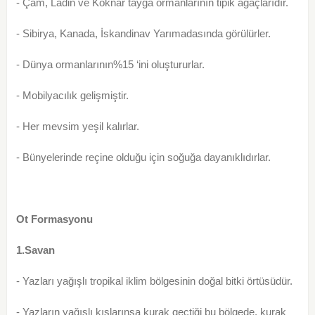
- Çam, Ladin ve Köknar tayga ormanlarının tipik ağaçlarıdır.
- Sibirya, Kanada, İskandinav Yarımadasında görülürler.
- Dünya ormanlarının%15 ‘ini oluştururlar.
- Mobilyacılık gelişmiştir.
- Her mevsim yeşil kalırlar.
- Bünyelerinde reçine olduğu için soğuğa dayanıklıdırlar.
Ot Formasyonu
1.Savan
- Yazları yağışlı tropikal iklim bölgesinin doğal bitki örtüsüdür.
- Yazların yağışlı kışlarınsa kurak geçtiği bu bölgede, kurak