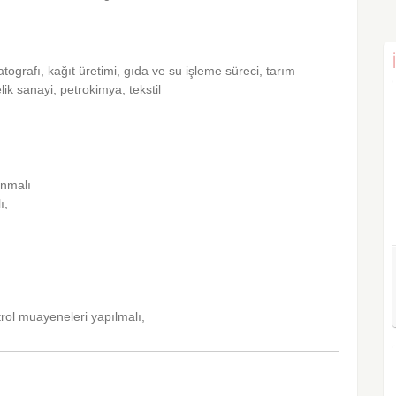
atografı, kağıt üretimi, gıda ve su işleme süreci, tarım
lik sanayi, petrokimya, tekstil
ınmalı
ı,
ntrol muayeneleri yapılmalı,