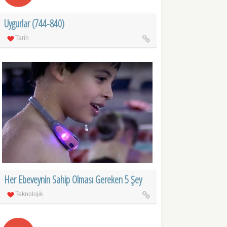
Uygurlar (744-840)
Tarih
Her Ebeveynin Sahip Olması Gereken 5 Şey
Teknolojik