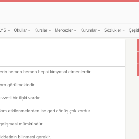
LYS
»
Okullar
»
Kurslar
»
Merkezler
»
Kurumlar
»
Sözlükler
»
Çeşit
nlerin hemen hemen hepsi kimyasal etmenlerdir.
onra görülmektedir.
vetli bir ilişki vardır
takım etkilenmelerden ise geri dönüş çok zordur.
n gelişmesi mümkündür.
ddetinin bilinmesi gerekir.