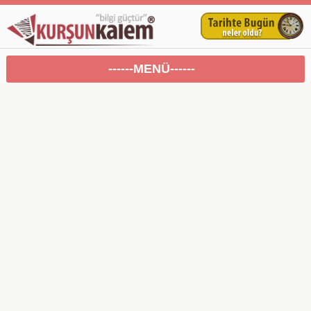
------MENÜ------