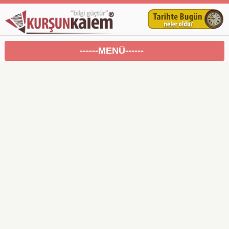
------MENÜ------