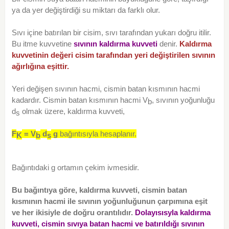
ya da yer değiştirdiği su miktarı da farklı olur.
Sıvı içine batırılan bir cisim, sıvı tarafından yukarı doğru itilir.
Bu itme kuvvetine
sıvının kaldırma kuvveti
denir.
Kaldırma
kuvvetinin değeri cisim tarafından yeri değiştirilen sıvının
ağırlığına eşittir.
Yeri değişen sıvının hacmi, cismin batan kısmının hacmi
kadardır. Cismin batan kısmının hacmi V
, sıvının yoğunluğu
b
d
olmak üzere, kaldırma kuvveti,
s
F
= V
d
g
bağıntısıyla hesaplanır.
K
b
s
Bağıntıdaki g ortamın çekim ivmesidir.
Bu bağıntıya göre, kaldırma kuvveti, cismin batan
kısmının hacmi ile sıvının yoğunluğunun çarpımına eşit
ve her ikisiyle de doğru orantılıdır.
Dolayısısyla kaldırma
kuvveti, cismin sıvıya batan hacmi ve batırıldığı sıvının