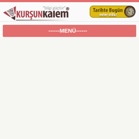
------MENÜ------