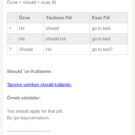
Özne + should + esas fiil
Özne
Yardımcı Fiil
Esas Fiil
+
He
should
go to bed.
-
He
should not
go to bed.
?
Should
He
go to bed?
Should ’un Kullanımı
Tavsiye verirken should kullanılır.
Örnek cümleler:
You should apply for that job.
Bu işe başvurmalısın.
-----------------------------