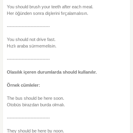
You should brush your teeth after each meal.
Her öğünden sonra dişlerini fırçalamalısın.
-----------------------------
You should not drive fast.
Hızlı araba sürmemelisin.
-----------------------------
Olasılık içeren durumlarda should kullanılır.
Örnek cümleler:
The bus should be here soon.
Otobüs birazdan burda olmalı.
-----------------------------
They should be here by noon.