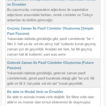
ve Örnekler
Bu yazımızda, comparative adjectives ile superlative
adjectives arasındaki farkları, örnek cümleler ve Türkçe
anlamları ile birlikte göreceğiz.
Geçmiş Zaman İle Pasif Cümleler Oluşturma (Simple
Past Passive)
Yukarıdaki tabloda görüldüğü gibi, pasif cümlelerde "be +
fiilin 3. hali ya da -ed eki almış hali" kullanılır kuralı geçmiş
zaman için de geçerlidir. Aradaki tek fark, be fiili geçmiş
zaman hali ile kullanılır, yani was,were
Gelecek Zaman İle Pasif Cümleler Oluşturma (Future
Passive)
Yukarıdaki tabloda görüldüğü, gelecek zaman pasif
cümlelerinde, genel pasif kuralında olduğı gibi "be yrd. fiili
gelir ve fiil 3. hal yada -ed eki alır" kuralı geçerlidir.
Be able to Modal Verb ve Örnekler
Be able to aslında modal verb değildir. Be fiiline sıfat olan
able’ın ve mastar olan to’nun eklenmesi ile oluşmuştur.