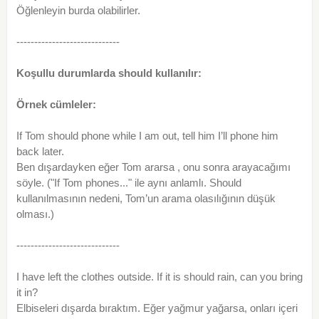
Öğlenleyin burda olabilirler.
-----------------------------
Koşullu durumlarda should kullanılır:
Örnek cümleler:
If Tom should phone while I am out, tell him I’ll phone him
back later.
Ben dışardayken eğer Tom ararsa , onu sonra arayacağımı
söyle. ("If Tom phones..." ile aynı anlamlı. Should
kullanılmasının nedeni, Tom’un arama olasılığının düşük
olması.)
-----------------------------
I have left the clothes outside. If it is should rain, can you bring
it in?
Elbiseleri dışarda bıraktım. Eğer yağmur yağarsa, onları içeri