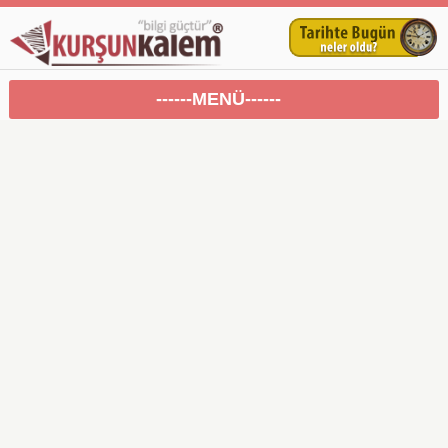
------MENÜ------