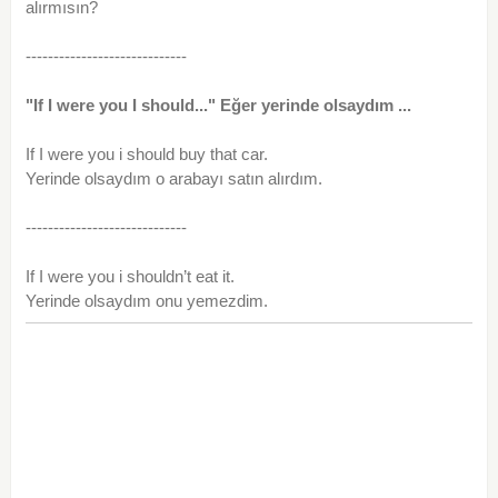
alırmısın?
-----------------------------
"If I were you I should..." Eğer yerinde olsaydım ...
If I were you i should buy that car.
Yerinde olsaydım o arabayı satın alırdım.
-----------------------------
If I were you i shouldn’t eat it.
Yerinde olsaydım onu yemezdim.