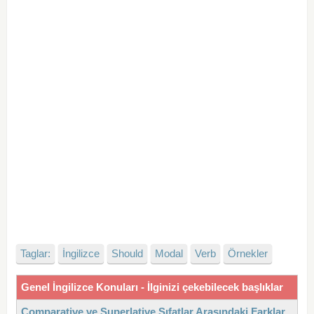
Taglar:
İngilizce
Should
Modal
Verb
Örnekler
Genel İngilizce Konuları - İlginizi çekebilecek başlıklar
Comparative ve Superlative Sıfatlar Arasındaki Farklar