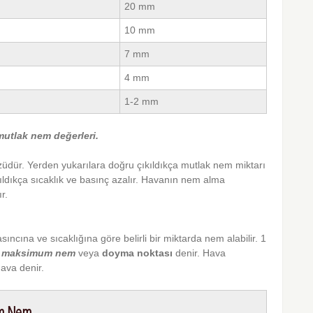
20 mm
10 mm
7 mm
4 mm
1-2 mm
mutlak nem değerleri.
üdür. Yerden yukarılara doğru çıkıldıkça mutlak nem miktarı
kıldıkça sıcaklık ve basınç azalır. Havanın nem alma
r.
ıncına ve sıcaklığına göre belirli bir miktarda nem alabilir. 1
a
maksimum
nem
veya
doyma
noktası
denir. Hava
ava denir.
m Nem