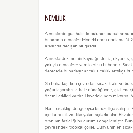
NEMLİLİK
Atmosferde gaz halinde bulunan su buharına
buharının atmosfer içindeki oranı ortalama % 2
arasında değişen bir gazdır.
Atmosferdeki nemin kaynağı, deniz, okyanus, gö
yoluyla atmosfere verdikleri su buharıdır. Sıca
derecede buharlaşır ancak sıcaklık arttıkça bu
Su buharlaşırken çevreden sıcaklık alır ve bu s
yoğunlaşarak sıvı hale döndüğünde, gizli enerji
önemli etkileri vardır. Havadaki nem miktarını 
Nem, sıcaklığı dengeleyici bir özelliğe sahipti
ışınlarını dik ve dike yakın açılarla alan Ekva
oranının fazlalığı bu durumu engellemiştir. B
çevresindeki tropikal çöller, Dünya’nın en sıcak 