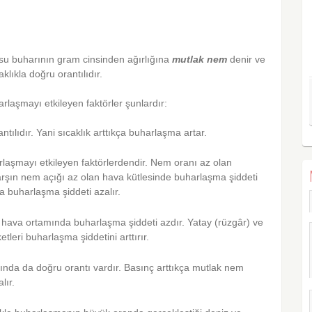
su buharının gram cinsinden ağırlığına
mutlak
nem
denir ve
klıkla doğru orantılıdır.
rlaşmayı etkileyen faktörler şunlardır:
tılıdır. Yani sıcaklık arttıkça buharlaşma artar.
aşmayı etkileyen faktörlerdendir. Nem oranı az olan
rşın nem açığı az olan hava kütlesinde buharlaşma şiddeti
ça buharlaşma şiddeti azalır.
hava ortamında buharlaşma şiddeti azdır. Yatay (rüzgâr) ve
leri buharlaşma şiddetini arttırır.
nda da doğru orantı vardır. Basınç arttıkça mutlak nem
lır.