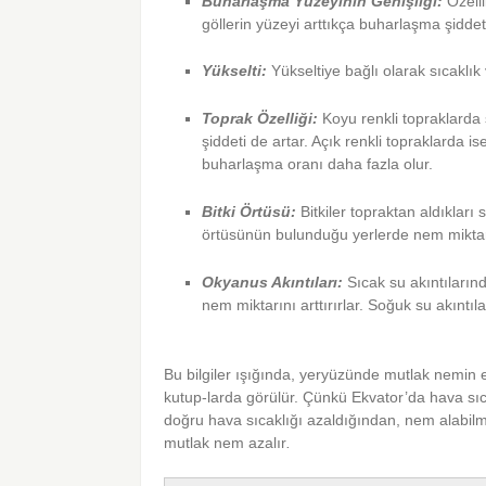
Buharlaşma Yüzeyinin Genişliği:
Özelli
göllerin yüzeyi arttıkça buharlaşma şiddeti
Yükselti:
Yükseltiye bağlı olarak sıcaklı
Toprak Özelliği:
Koyu renkli topraklarda 
şiddeti de artar. Açık renkli topraklarda 
buharlaşma oranı daha fazla olur.
Bitki Örtüsü:
Bitkiler topraktan aldıkları
örtüsünün bulunduğu yerlerde nem miktarı
Okyanus Akıntıları:
Sıcak su akıntılarınd
nem miktarını arttırırlar. Soğuk su akıntı
Bu bilgiler ışığında, yeryüzünde mutlak nemin 
kutup-larda görülür. Çünkü Ekvator’da hava sıc
doğru hava sıcaklığı azaldığından, nem alabilm
mutlak nem azalır
.