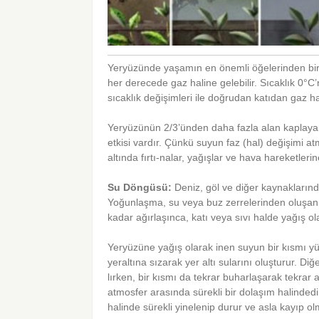
Yeryüzünde yaşamın en önemli öğelerinden biri 
her derecede gaz haline gelebilir. Sıcaklık 0°C
sıcaklık değişimleri ile doğrudan katıdan gaz 
Yeryüzünün 2/3’ünden daha fazla alan kaplayan
etkisi vardır. Çünkü suyun faz (hal) değişimi at
altında fırtı-nalar, yağışlar ve hava hareketler
Su Döngüsü:
Deniz, göl ve diğer kaynaklarınd
Yoğunlaşma, su veya buz zerrelerinden oluşan b
kadar ağırlaşınca, katı veya sıvı halde yağış ol
Yeryüzüne yağış olarak inen suyun bir kısmı yü
yeraltına sızarak yer altı sularını oluşturur. Di
lırken, bir kısmı da tekrar buharlaşarak tekrar 
atmosfer arasında sürekli bir dolaşım halinded
halinde sürekli yinelenip durur ve asla kayıp o