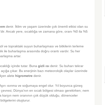
nem
denir. İklim ve yaşam üzerinde çok önemli etkisi olan su
’dir. Ancak yere, sıcaklığa ve zamana göre, oranı %0 ila %5
l ve topraktaki suyun buharlaşması ve bitkilerin terleme
klık ile buharlaşma arasında doğru orantı vardır. Su her
harlaşma artar.
ıcaklığı içinde tutar. Buna
gizli ısı
denir. Su buharı tekrar
 açığa çıkar. Bu enerjinin bazı meteorolojik olaylar üzerinde
ölçen alete
higrometre
denir.
r. Aşırı ısınma ve soğumaya engel olur. Yıl boyunca güneş
tor çevresi, Dünya’nın en sıcak bölgesi olması gerekirken; nem
una karşın nem oranının çok düşük olduğu, dönenceler
bölgelerini oluşturur.