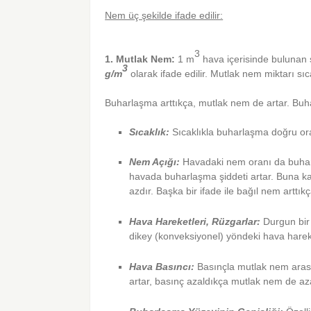
Nem üç şekilde ifade edilir:
3
1. Mutlak Nem:
1 m
hava içerisinde bulunan 
3
g/m
olarak ifade edilir. Mutlak nem miktarı sıca
Buharlaşma arttıkça, mutlak nem de artar. Buha
Sıcaklık:
Sıcaklıkla buharlaşma doğru oran
Nem Açığı:
Havadaki nem oranı da buharl
havada buharlaşma şiddeti artar. Buna ka
azdır. Başka bir ifade ile bağıl nem arttık
Hava Hareketleri, Rüzgarlar:
Durgun bir 
dikey (konveksiyonel) yöndeki hava hareket
Hava Basıncı:
Basınçla mutlak nem arası
artar, basınç azaldıkça mutlak nem de aza