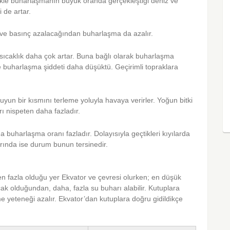
kle buharlaşmanın büyük oranda gerçekleştiği deniz ve
 de artar.
k ve basınç azalacağından buharlaşma da azalır.
sıcaklık daha çok artar. Buna bağlı olarak buharlaşma
ise buharlaşma şiddeti daha düşüktü. Geçirimli topraklara
 suyun bir kısmını terleme yoluyla havaya verirler. Yoğun bitki
 nispeten daha fazladır.
a buharlaşma oranı fazladır. Dolayısıyla geçtikleri kıyılarda
larında ise durum bunun tersinedir.
en fazla olduğu yer Ekvator ve çevresi olurken; en düşük
ak olduğundan, daha, fazla su buharı alabilir. Kutuplara
e yeteneği azalır. Ekvator’dan kutuplara doğru gidildikçe