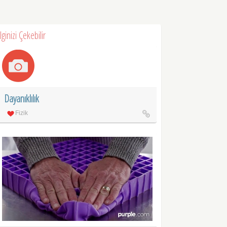
İlginizi Çekebilir
Dayanıklılık
Fizik