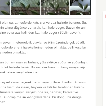
olan su, atmosferde katı, sıvı ve gaz halinde bulunur. Su,
’nin altına düşünce donarak, katı hale geçer. Bazen de ani
haline veya gaz halinden katı hale geçer (Süblimasyon).
 suyun, meteorolojik olaylar ve iklim üzerinde çok büyük
mosferde enerji hareketlerine neden olmakta, belli koşullar
ine neden olmaktadır.
an buhar-laşan su buharı, yükseldikçe soğur ve yoğunlaşır.
ulut halinde belirir. Bu zerreler havanın taşıyamayacağı
arak tekrar yeryüzüne iner.
zeysel akışa geçerek deniz veya göllere dökülür. Bir kısmı
ğer bir kısmı da insan, hayvan ve bitkiler tarafından kulanı-
atmosfere karışır. Yeryüzünde su, denizler, karalar ve
ir. Bu dolaşıma
su
döngüsü
denir. Bu döngü bir denge
lmaz.