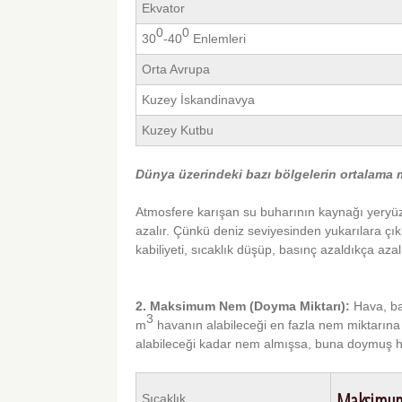
Ekvator
0
0
30
-40
Enlemleri
Orta Avrupa
Kuzey İskandinavya
Kuzey Kutbu
Dünya üzerindeki bazı bölgelerin ortalama 
Atmosfere karışan su buharının kaynağı yeryüz
azalır. Çünkü deniz seviyesinden yukarılara çı
kabiliyeti, sıcaklık düşüp, basınç azaldıkça azalı
2. Maksimum Nem (Doyma Miktarı):
Hava, bas
3
m
havanın alabileceği en fazla nem miktarın
alabileceği kadar nem almışsa, buna doymuş h
Maksimu
Sıcaklık