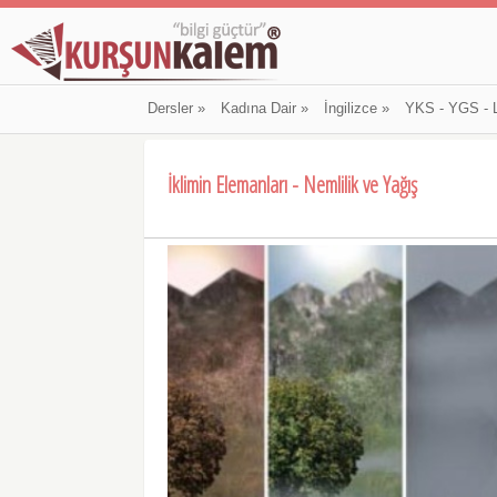
Dersler
»
Kadına Dair
»
İngilizce
»
YKS - YGS - 
İklimin Elemanları - Nemlilik ve Yağış