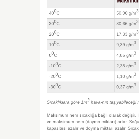
0
3
40
C
50,90 g/m
0
3
30
C
30,66 g/m
0
3
20
C
17,33 g/m
0
3
10
C
9,39 g/m
0
3
0
C
4,85 g/m
0
3
-10
C
2,38 g/m
0
3
-20
C
1,10 g/m
0
3
-30
C
0,37 g/m
3
Sıcaklıklara göre 1m
hava-nın taşıyabileceğ
Maksimum nem sıcaklığa bağlı olarak değişir. I
ve maksimum nem (doyma miktarı) artar. Soğu
kapasitesi azalır ve doyma miktarı azalır. Sıc