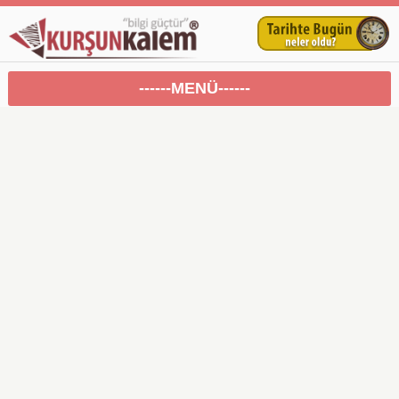
------MENÜ------