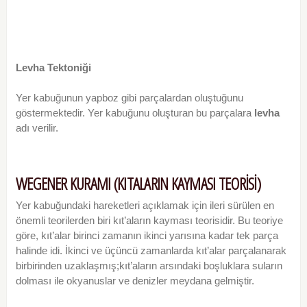
Levha Tektoniği
Yer kabuğunun yapboz gibi parçalardan oluştuğunu
göstermektedir. Yer kabuğunu oluşturan bu parçalara
levha
adı verilir.
WEGENER KURAMI (KITALARIN KAYMASI TEORİSİ)
Yer kabuğundaki hareketleri açıklamak için ileri sürülen en
önemli teorilerden biri kıt’aların kayması teorisidir. Bu teoriye
göre, kıt’alar birinci zamanın ikinci yarısına kadar tek parça
halinde idi. İkinci ve üçüncü zamanlarda kıt’alar parçalanarak
birbirinden uzaklaşmış;kıt’aların arsındaki boşluklara suların
dolması ile okyanuslar ve denizler meydana gelmiştir.