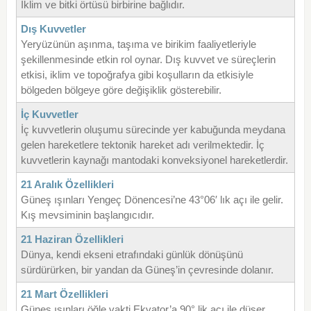
İklim ve bitki örtüsü birbirine bağlıdır.
Dış Kuvvetler
Yeryüzünün aşınma, taşıma ve birikim faaliyetleriyle
şekillenmesinde etkin rol oynar. Dış kuvvet ve süreçlerin
etkisi, iklim ve topoğrafya gibi koşulların da etkisiyle
bölgeden bölgeye göre değişiklik gösterebilir.
İç Kuvvetler
İç kuvvetlerin oluşumu sürecinde yer kabuğunda meydana
gelen hareketlere tektonik hareket adı verilmektedir. İç
kuvvetlerin kaynağı mantodaki konveksiyonel hareketlerdir.
21 Aralık Özellikleri
Güneş ışınları Yengeç Dönencesi’ne 43°06′ lık açı ile gelir.
Kış mevsiminin başlangıcıdır.
21 Haziran Özellikleri
Dünya, kendi ekseni etrafındaki günlük dönüşünü
sürdürürken, bir yandan da Güneş’in çevresinde dolanır.
21 Mart Özellikleri
Güneş ışınları öğle vakti Ekvator’a 90° lik açı ile düşer.