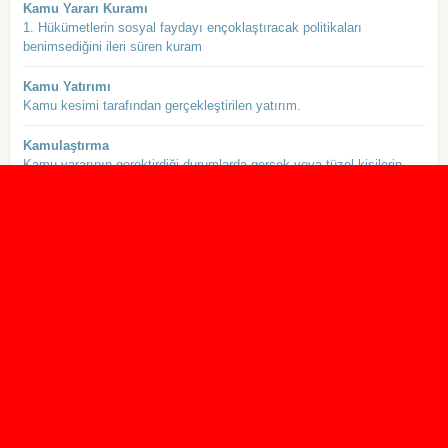
Kamu Yararı Kuramı
1. Hükümetlerin sosyal faydayı ençoklaştıracak politikaları
benimsediğini ileri süren kuram
Kamu Yatırımı
Kamu kesimi tarafından gerçekleştirilen yatırım.
Kamulaştırma
Kamu yararının gerektirdiği durumlarda gerçek veya tüzel kişilerin
mülkiyetindeki her türlü
Kamunun Kullanması
Bir yapıttan, zamanın geçmesi ya da yasalarda belirtilen koşullarla
kamu tarafından yararlanıl
Kamuoyu
1. Toplumsal yaşamın olay ve olguları konusunda toplumsal
kümelerin ya da toplumun ortaklaşa ya
Kamuoyu Oluşturmak (yaratmak)
Bir düşünceyi yaygınlaştırmak ve halkın dikkati o düşünce etrafında
toplamak ve yoğunla�