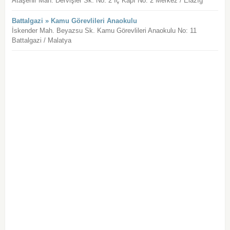
Ataşehir Mah. Dervişler Sk. No: 2 İç Kapı No: 2 Merkez / Elazığ
Battalgazi » Kamu Görevlileri Anaokulu
İskender Mah. Beyazsu Sk. Kamu Görevlileri Anaokulu No: 11
Battalgazi / Malatya