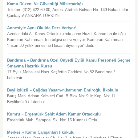
Kamu Düzeni Ve Güvenliği Müsteşarlığı
Telefon: (312) 422 60 00, Adres: Atatürk Bulvarı No: 149 Bakanlıklar
Çankaya/ ANKARA TÜRKİYE
Annesiyle Aynı Okulda Ders Veriyor!
Avcılar’daki Ali Karay Ortaokulu’nda anne Hazel Kahraman ile oğlu
Kamuran Kahraman, fen bilgisi dersi veriyor. Kamuran Kahraman,
“İnsan 30 yıllık annesine Hocam diyemiyor” dedi.
Bandırma » Bandırma Özel Onyedi Eylül Kamu Personeli Seçme
Sınavına Hazırlık Kursu
17 Eylül Mahallesi Hacı Keşfettin Caddesi No:82 Bandırma /
balıkesir
Beylikdüzü » Çağdaş Yaşam-n.kamuran Emiroğlu İlkokulu
Barış Mah. Adnan Kahveci Cad. B Blok No: 9 İç Kapı No: 11
Beylikdüzü / İstanbul
Kumru » Ergentürk Şehit Adem Kamur Ortaokulu
Ergentürk Mah. Sarapdal Sk. No: 15 Kumru / Ordu
Merkez » Kamu Çalışanları İlkokulu