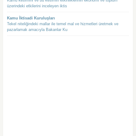
Kamu kesimini ve bu kesimin etkinliklerinin ekonomi ve toplum
üzerindeki etkilerini inceleyen iktis
Kamu İktisadi Kuruluşları
Tekel niteliğindeki mallar ile temel mal ve hizmetleri üretmek ve
pazarlamak amacıyla Bakanlar Ku