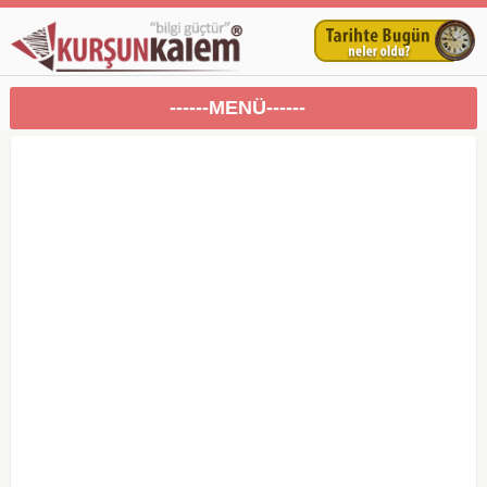
------MENÜ------