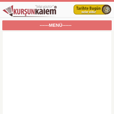
------MENÜ------