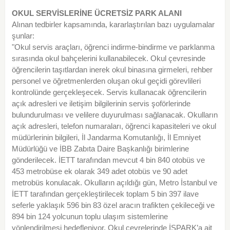
OKUL SERVİSLERİNE ÜCRETSİZ PARK ALANI
Alınan tedbirler kapsamında, kararlaştırılan bazı uygulamalar
şunlar:
"Okul servis araçları, öğrenci indirme-bindirme ve parklanma
sırasında okul bahçelerini kullanabilecek. Okul çevresinde
öğrencilerin taşıtlardan inerek okul binasına girmeleri, rehber
personel ve öğretmenlerden oluşan okul geçidi görevlileri
kontrolünde gerçekleşecek. Servis kullanacak öğrencilerin
açık adresleri ve iletişim bilgilerinin servis şoförlerinde
bulundurulması ve velilere duyurulması sağlanacak. Okulların
açık adresleri, telefon numaraları, öğrenci kapasiteleri ve okul
müdürlerinin bilgileri, İl Jandarma Komutanlığı, İl Emniyet
Müdürlüğü ve İBB Zabıta Daire Başkanlığı birimlerine
gönderilecek. İETT tarafından mevcut 4 bin 840 otobüs ve
453 metrobüse ek olarak 349 adet otobüs ve 90 adet
metrobüs konulacak. Okulların açıldığı gün, Metro İstanbul ve
İETT tarafından gerçekleştirilecek toplam 5 bin 397 ilave
seferle yaklaşık 596 bin 83 özel aracın trafikten çekileceği ve
894 bin 124 yolcunun toplu ulaşım sistemlerine
yönlendirilmesi hedefleniyor. Okul çevrelerinde İSPARK’a ait