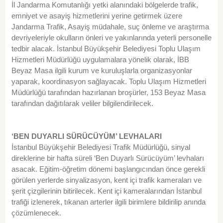
İl Jandarma Komutanlığı yetki alanındaki bölgelerde trafik,
emniyet ve asayiş hizmetlerini yerine getirmek üzere
Jandarma Trafik, Asayiş müdahale, suç önleme ve araştırma
devriyeleriyle okulların önleri ve yakınlarında yeterli personelle
tedbir alacak. İstanbul Büyükşehir Belediyesi Toplu Ulaşım
Hizmetleri Müdürlüğü uygulamalara yönelik olarak, İBB
Beyaz Masa ilgili kurum ve kuruluşlarla organizasyonlar
yaparak, koordinasyon sağlayacak. Toplu Ulaşım Hizmetleri
Müdürlüğü tarafından hazırlanan broşürler, 153 Beyaz Masa
tarafından dağıtılarak veliler bilgilendirilecek.
‘BEN DUYARLI SÜRÜCÜYÜM’ LEVHALARI
İstanbul Büyükşehir Belediyesi Trafik Müdürlüğü, sinyal
direklerine bir hafta süreli ‘Ben Duyarlı Sürücüyüm’ levhaları
asacak. Eğitim-öğretim dönemi başlangıcından önce gerekli
görülen yerlerde sinyalizasyon, kent içi trafik kameraları ve
şerit çizgilerinin bitirilecek. Kent içi kameralarından İstanbul
trafiği izlenerek, tıkanan arterler ilgili birimlere bildirilip anında
çözümlenecek.