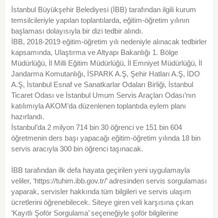
İstanbul Büyükşehir Belediyesi (İBB) tarafından ilgili kurum
temsilcileriyle yapılan toplantılarda, eğitim-öğretim yılının
başlaması dolayısıyla bir dizi tedbir alındı.
İBB, 2018-2019 eğitim-öğretim yılı nedeniyle alınacak tedbirler
kapsamında, Ulaştırma ve Altyapı Bakanlığı 1. Bölge
Müdürlüğü, İl Milli Eğitim Müdürlüğü, İl Emniyet Müdürlüğü, İl
Jandarma Komutanlığı, İSPARK A.Ş, Şehir Hatları A.Ş, İDO
A.Ş, İstanbul Esnaf ve Sanatkarlar Odaları Birliği, İstanbul
Ticaret Odası ve İstanbul Umum Servis Araçları Odası’nın
katılımıyla AKOM’da düzenlenen toplantıda eylem planı
hazırlandı.
İstanbul’da 2 milyon 714 bin 30 öğrenci ve 151 bin 604
öğretmenin ders başı yapacağı eğitim-öğretim yılında 18 bin
servis aracıyla 300 bin öğrenci taşınacak.
İBB tarafından ilk defa hayata geçirilen yeni uygulamayla
veliler, ‘https://tuhim.ibb.gov.tr/’ adresinden servis sorgulaması
yaparak, servisler hakkında tüm bilgileri ve servis ulaşım
ücretlerini öğrenebilecek. Siteye giren veli karşısına çıkan
‘Kayıtlı Şoför Sorgulama’ seçeneğiyle şoför bilgilerine