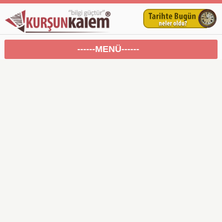
------MENÜ------