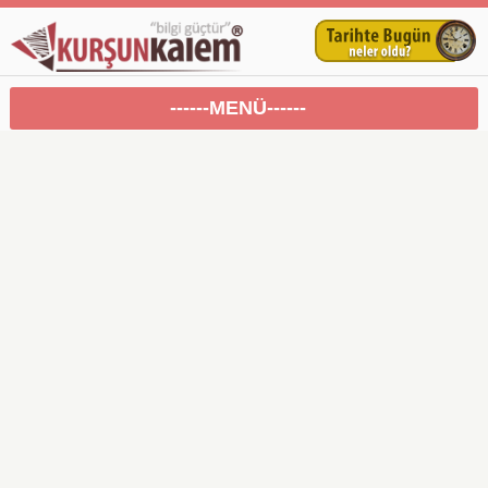
------MENÜ------