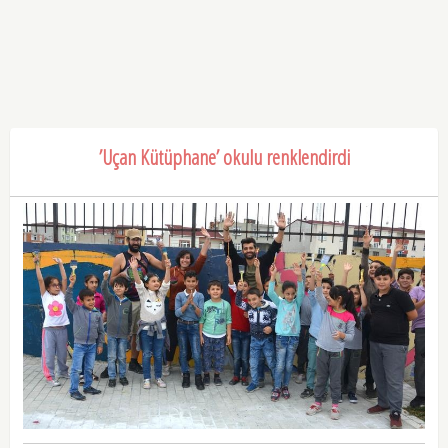
’Uçan Kütüphane’ okulu renklendirdi