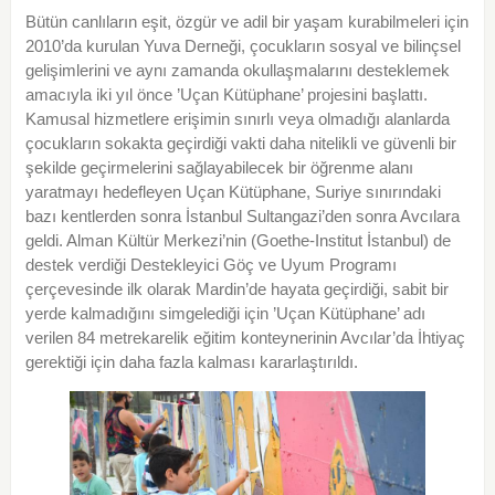
Bütün canlıların eşit, özgür ve adil bir yaşam kurabilmeleri için
2010’da kurulan Yuva Derneği, çocukların sosyal ve bilinçsel
gelişimlerini ve aynı zamanda okullaşmalarını desteklemek
amacıyla iki yıl önce ’Uçan Kütüphane’ projesini başlattı.
Kamusal hizmetlere erişimin sınırlı veya olmadığı alanlarda
çocukların sokakta geçirdiği vakti daha nitelikli ve güvenli bir
şekilde geçirmelerini sağlayabilecek bir öğrenme alanı
yaratmayı hedefleyen Uçan Kütüphane, Suriye sınırındaki
bazı kentlerden sonra İstanbul Sultangazi’den sonra Avcılara
geldi. Alman Kültür Merkezi’nin (Goethe-Institut İstanbul) de
destek verdiği Destekleyici Göç ve Uyum Programı
çerçevesinde ilk olarak Mardin’de hayata geçirdiği, sabit bir
yerde kalmadığını simgelediği için ’Uçan Kütüphane’ adı
verilen 84 metrekarelik eğitim konteynerinin Avcılar’da İhtiyaç
gerektiği için daha fazla kalması kararlaştırıldı.