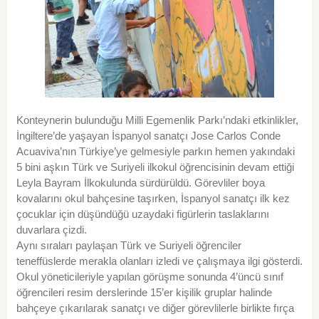
Konteynerin bulunduğu Milli Egemenlik Parkı’ndaki etkinlikler,
İngiltere’de yaşayan İspanyol sanatçı Jose Carlos Conde
Acuaviva’nın Türkiye’ye gelmesiyle parkın hemen yakındaki
5 bini aşkın Türk ve Suriyeli ilkokul öğrencisinin devam ettiği
Leyla Bayram İlkokulunda sürdürüldü. Görevliler boya
kovalarını okul bahçesine taşırken, İspanyol sanatçı ilk kez
çocuklar için düşündüğü uzaydaki figürlerin taslaklarını
duvarlara çizdi.
Aynı sıraları paylaşan Türk ve Suriyeli öğrenciler
teneffüslerde merakla olanları izledi ve çalışmaya ilgi gösterdi.
Okul yöneticileriyle yapılan görüşme sonunda 4’üncü sınıf
öğrencileri resim derslerinde 15’er kişilik gruplar halinde
bahçeye çıkarılarak sanatçı ve diğer görevlilerle birlikte fırça