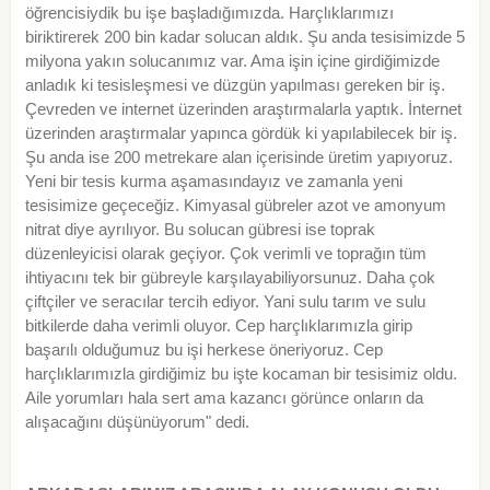
öğrencisiydik bu işe başladığımızda. Harçlıklarımızı
biriktirerek 200 bin kadar solucan aldık. Şu anda tesisimizde 5
milyona yakın solucanımız var. Ama işin içine girdiğimizde
anladık ki tesisleşmesi ve düzgün yapılması gereken bir iş.
Çevreden ve internet üzerinden araştırmalarla yaptık. İnternet
üzerinden araştırmalar yapınca gördük ki yapılabilecek bir iş.
Şu anda ise 200 metrekare alan içerisinde üretim yapıyoruz.
Yeni bir tesis kurma aşamasındayız ve zamanla yeni
tesisimize geçeceğiz. Kimyasal gübreler azot ve amonyum
nitrat diye ayrılıyor. Bu solucan gübresi ise toprak
düzenleyicisi olarak geçiyor. Çok verimli ve toprağın tüm
ihtiyacını tek bir gübreyle karşılayabiliyorsunuz. Daha çok
çiftçiler ve seracılar tercih ediyor. Yani sulu tarım ve sulu
bitkilerde daha verimli oluyor. Cep harçlıklarımızla girip
başarılı olduğumuz bu işi herkese öneriyoruz. Cep
harçlıklarımızla girdiğimiz bu işte kocaman bir tesisimiz oldu.
Aile yorumları hala sert ama kazancı görünce onların da
alışacağını düşünüyorum" dedi.