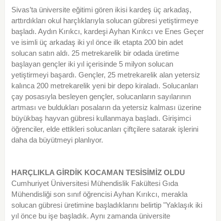
Sivas’ta üniversite eğitimi gören ikisi kardeş üç arkadaş,
arttırdıkları okul harçlıklarıyla solucan gübresi yetiştirmeye
başladı. Aydın Kırıkcı, kardeşi Ayhan Kırıkcı ve Enes Geçer
ve isimli üç arkadaş iki yıl önce ilk etapta 200 bin adet
solucan satın aldı. 25 metrekarelik bir odada üretime
başlayan gençler iki yıl içerisinde 5 milyon solucan
yetiştirmeyi başardı. Gençler, 25 metrekarelik alan yetersiz
kalınca 200 metrekarelik yeni bir depo kiraladı. Solucanları
çay posasıyla besleyen gençler, solucanların sayılarının
artması ve buldukları posaların da yetersiz kalması üzerine
büyükbaş hayvan gübresi kullanmaya başladı. Girişimci
öğrenciler, elde ettikleri solucanları çiftçilere satarak işlerini
daha da büyütmeyi planlıyor.
HARÇLIKLA GİRDİK KOCAMAN TESİSİMİZ OLDU
Cumhuriyet Üniversitesi Mühendislik Fakültesi Gıda
Mühendisliği son sınıf öğrencisi Ayhan Kırıkcı, merakla
solucan gübresi üretimine başladıklarını belirtip "Yaklaşık iki
yıl önce bu işe başladık. Aynı zamanda üniversite