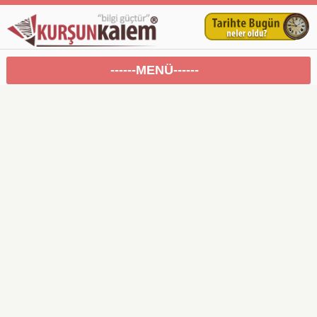
------MENÜ------