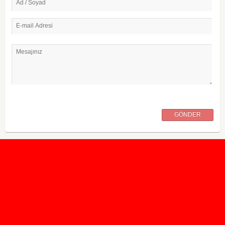
Ad / Soyad
E-mail Adresi
Mesajınız
GÖNDER
2020 Taban ve Tavan Puanları
2019 Taban ve Tavan Puanları
Yüzlerce İngilizce Online Test
İletişim Formu