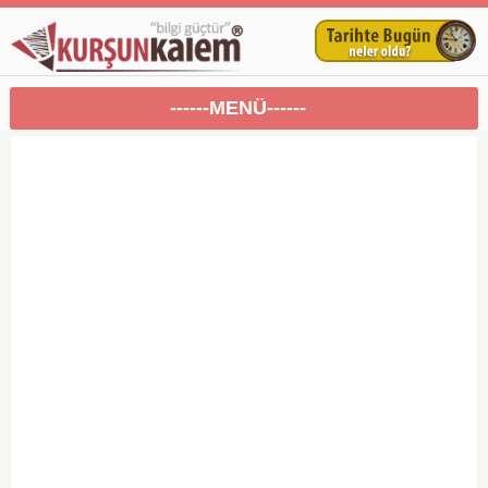
------MENÜ------