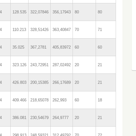
4
128.535
322,07846
356,17943
80
80
4
110.213
328,51426
363,40847
70
71
4
35.025
367,2781
405,83972
60
60
4
323.126
243,72951
287,02492
20
21
4
426.803
200,15385
266,17689
20
21
4
409.466
218,65078
262,993
60
18
4
386.081
230,54679
264,9777
20
21
4
298.913
248,59321
312,49792
70
72