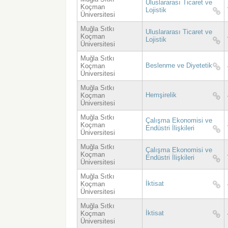
Uluslararası Ticaret ve
Koçman
Lojistik
Üniversitesi
Muğla Sıtkı
Uluslararası Ticaret ve
Koçman
Lojistik
Üniversitesi
Muğla Sıtkı
Beslenme ve Diyetetik
Koçman
Üniversitesi
Muğla Sıtkı
Hemşirelik
Koçman
Üniversitesi
Muğla Sıtkı
Çalışma Ekonomisi ve
Koçman
Endüstri İlişkileri
Üniversitesi
Muğla Sıtkı
Çalışma Ekonomisi ve
Koçman
Endüstri İlişkileri
Üniversitesi
Muğla Sıtkı
İktisat
Koçman
Üniversitesi
Muğla Sıtkı
İktisat
Koçman
Üniversitesi