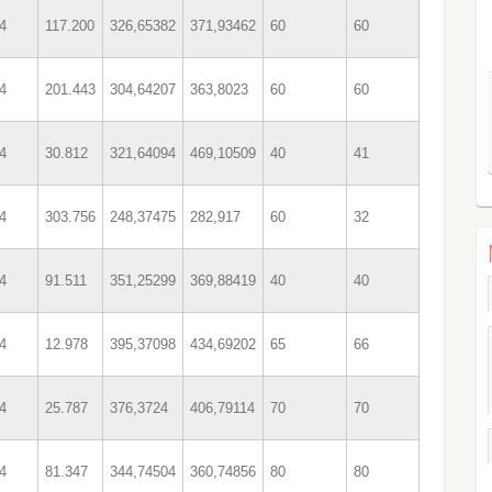
4
117.200
326,65382
371,93462
60
60
4
201.443
304,64207
363,8023
60
60
4
30.812
321,64094
469,10509
40
41
4
303.756
248,37475
282,917
60
32
4
91.511
351,25299
369,88419
40
40
4
12.978
395,37098
434,69202
65
66
4
25.787
376,3724
406,79114
70
70
4
81.347
344,74504
360,74856
80
80