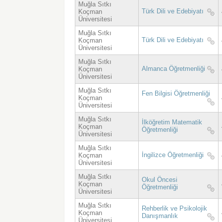
Muğla Sıtkı
Türk Dili ve Edebiyatı
Koçman
Üniversitesi
Muğla Sıtkı
Türk Dili ve Edebiyatı
Koçman
Üniversitesi
Muğla Sıtkı
Almanca Öğretmenliği
Koçman
Üniversitesi
Muğla Sıtkı
Fen Bilgisi Öğretmenliği
Koçman
Üniversitesi
Muğla Sıtkı
İlköğretim Matematik
Koçman
Öğretmenliği
Üniversitesi
Muğla Sıtkı
İngilizce Öğretmenliği
Koçman
Üniversitesi
Muğla Sıtkı
Okul Öncesi
Koçman
Öğretmenliği
Üniversitesi
Muğla Sıtkı
Rehberlik ve Psikolojik
Koçman
Danışmanlık
Üniversitesi