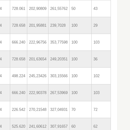
4
728.061
202,90809
261,55762
50
43
4
728.658
201,95881
239,7028
100
29
4
666.240
222,96756
353,77598
100
103
4
728.658
201,63654
249,20351
100
36
4
498.224
245,23426
303,15566
100
102
4
666.240
222,90378
267,53969
100
103
4
226.542
270,21548
327,04931
70
72
4
525.620
241,60612
307,91657
60
62