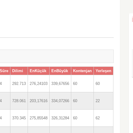
Süre
Dilimi
EnKüçük
EnBüyük
Kontenjan
Yerleşen
4
292.713
276,24103
339,67656
60
60
4
728.061
203,17616
334,07266
60
22
4
370.345
275,85548
326,31284
60
62