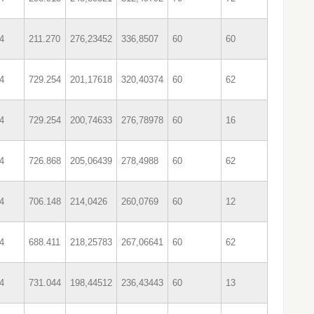
4
211.270
276,23452
336,8507
60
60
4
729.254
201,17618
320,40374
60
62
4
729.254
200,74633
276,78978
60
16
4
726.868
205,06439
278,4988
60
62
4
706.148
214,0426
260,0769
60
12
4
688.411
218,25783
267,06641
60
62
4
731.044
198,44512
236,43443
60
13