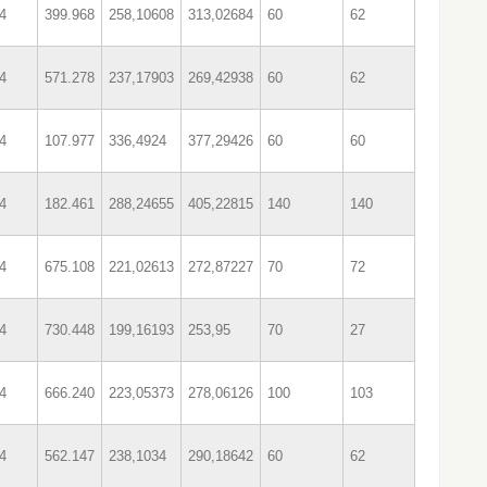
4
399.968
258,10608
313,02684
60
62
4
571.278
237,17903
269,42938
60
62
4
107.977
336,4924
377,29426
60
60
4
182.461
288,24655
405,22815
140
140
4
675.108
221,02613
272,87227
70
72
4
730.448
199,16193
253,95
70
27
4
666.240
223,05373
278,06126
100
103
4
562.147
238,1034
290,18642
60
62