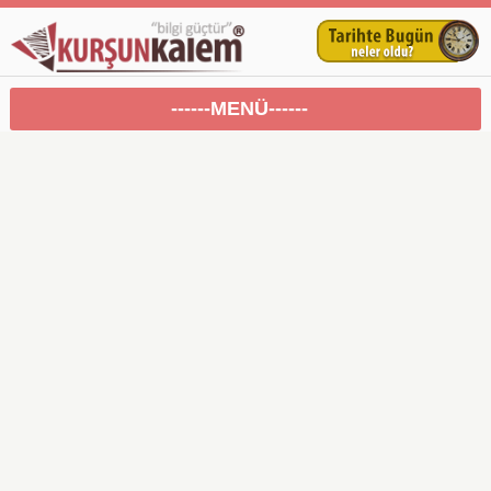
------MENÜ------