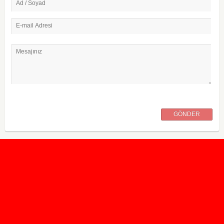
Ad / Soyad
E-mail Adresi
Mesajınız
GÖNDER
2020 Taban ve Tavan Puanları
2019 Taban ve Tavan Puanları
Yüzlerce İngilizce Online Test
İletişim Formu