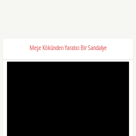
Meşe Kökünden Yaratıcı Bir Sandalye