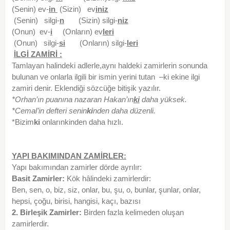
(Senin) ev-
in
(Sizin) ev
iniz
(Senin) silgi-
n
(Sizin) silgi-
niz
(Onun) ev-
i
(Onların) ev
leri
(Onun) silgi-
si
(Onların) silgi-
leri
İLGİ ZAMİRİ :
Tamlayan halindeki adlerle,aynı haldeki zamirlerin sonunda
bulunan ve onlarla ilgili bir ismin yerini tutan –ki ekine ilgi
zamiri denir. Eklendiği sözcüğe bitişik yazılır.
*
Orhan’ın puanına nazaran Hakan’ın
ki
daha yüksek.
*Cemal’in defteri senin
ki
nden daha düzenli.
*Bizim
ki
onlarınkinden daha hızlı.
YAPI BAKIMINDAN ZAMİRLER:
Yapı bakımından zamirler dörde ayrılır:
Basit Zamirler:
Kök hâlindeki zamirlerdir:
Ben, sen, o, biz, siz, onlar, bu, şu, o, bunlar, şunlar, onlar,
hepsi, çoğu, birisi, hangisi, kaçı, bazısı
2. Birleşik Zamirler:
Birden fazla kelimeden oluşan
zamirlerdir.