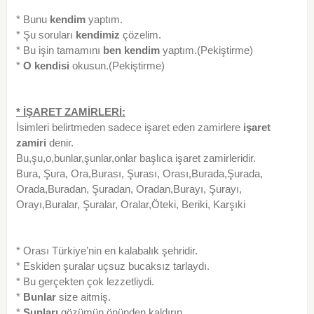
* Bunu
kendim
yaptım.
* Şu soruları
kendimiz
çözelim.
* Bu işin tamamını
ben
kendim
yaptım.(Pekiştirme)
*
O
kendisi
okusun.(Pekiştirme)
* İŞARET ZAMİRLERİ:
İsimleri belirtmeden sadece işaret eden zamirlere
işaret
zamiri
denir.
Bu,şu,o,bunlar,şunlar,onlar başlıca işaret zamirleridir.
Bura, Şura, Ora,Burası, Şurası, Orası,Burada,Şurada,
Orada,Buradan, Şuradan, Oradan,Burayı, Şurayı,
Orayı,Buralar, Şuralar, Oralar,Öteki, Beriki, Karşıki
* Orası Türkiye’nin en kalabalık şehridir.
* Eskiden şuralar uçsuz bucaksız tarlaydı.
* Bu gerçekten çok lezzetliydi.
*
Bunlar
size aitmiş.
*
Şunları
gözümün önünden kaldırın.