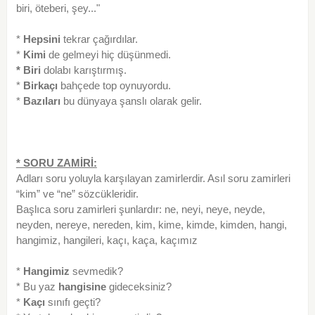
biri, öteberi, şey..."
*
Hepsini
tekrar çağırdılar.
*
Kimi
de gelmeyi hiç düşünmedi.
* Biri
dolabı karıştırmış.
*
Birkaçı
bahçede top oynuyordu.
*
Bazıları
bu dünyaya şanslı olarak gelir.
* SORU ZAMİRİ:
Adları soru yoluyla karşılayan zamirlerdir. Asıl soru zamirleri
“kim” ve “ne” sözcükleridir.
Başlıca soru zamirleri şunlardır: ne, neyi, neye, neyde,
neyden, nereye, nereden, kim, kime, kimde, kimden, hangi,
hangimiz, hangileri, kaçı, kaça, kaçımız
*
Hangimiz
sevmedik?
* Bu yaz
hangisine
gideceksiniz?
*
Kaçı
sınıfı geçti?