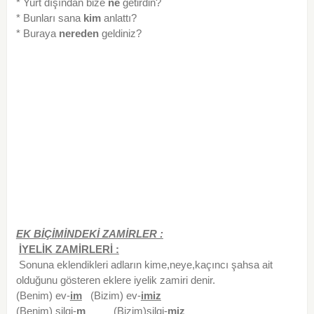
* Yurt dışından bize
ne
getirdin?
* Bunları sana
kim
anlattı?
* Buraya
nereden
geldiniz?
EK BİÇİMİNDEKİ ZAMİRLER :
İYELİK ZAMİRLERİ :
Sonuna eklendikleri adların kime,neye,kaçıncı şahsa ait
olduğunu gösteren eklere iyelik zamiri denir.
(Benim) ev-
im
(Bizim) ev-
imiz
(Benim) silgi-
m
(Bizim)silgi-
miz