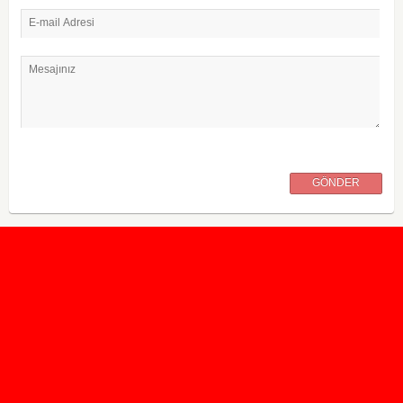
E-mail Adresi
Mesajınız
GÖNDER
2020 Taban ve Tavan Puanları
2019 Taban ve Tavan Puanları
Yüzlerce İngilizce Online Test
İletişim Formu