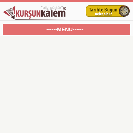
------MENÜ------