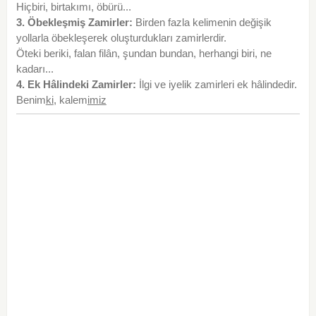
Hiçbiri, birtakımı, öbürü...
3. Öbekleşmiş Zamirler:
Birden fazla kelimenin değişik
yollarla öbekleşerek oluşturdukları zamirlerdir.
Öteki beriki, falan filân, şundan bundan, herhangi biri, ne
kadarı...
4. Ek Hâlindeki Zamirler:
İlgi ve iyelik zamirleri ek hâlindedir.
Benim
ki
, kalem
imiz