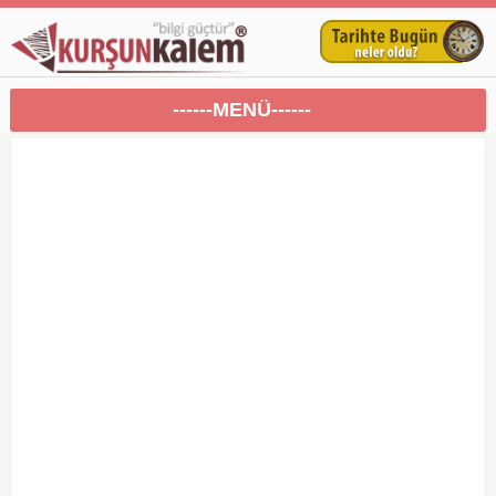
------MENÜ------