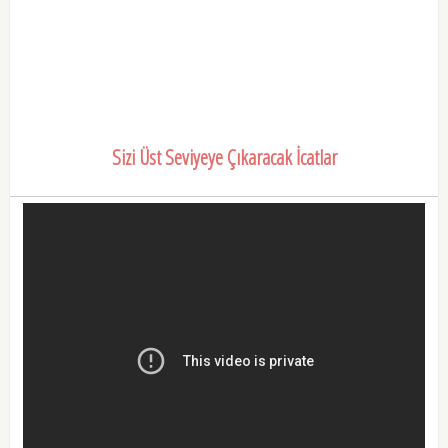
Sizi Üst Seviyeye Çıkaracak İcatlar