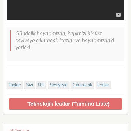
Gündelik hayatımızda, hepimizi bir üst
seviyeye çıkaracak icatlar ve hayatımızdaki
yerleri.
Taglar:
Sizi
Üst
Seviyeye
Çıkaracak
İcatlar
Teknolojik İcatlar (Tümünü Liste)
Sayfa Yorumları