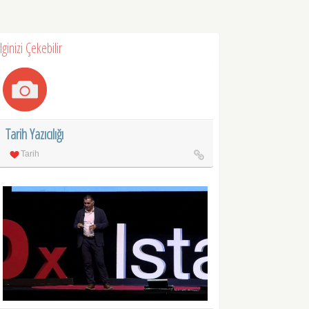
İlginizi Çekebilir
Tarih Yazıcılığı
Tarih