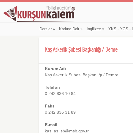
Dersler
»
Kadına Dair
»
İngilizce
»
YKS - YGS - 
Kaş Askerlik Şubesi Başkanlığı / Demre
Kurum Adı
Kaş Askerlik Şubesi Başkanlığı / Demre
Telefon
0 242 836 10 84
Faks
0 242 836 31 89
E-mail
kas_as_sb@msb.gov.tr