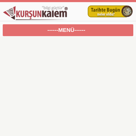
------MENÜ------